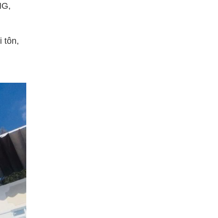
NG,
 tôn,