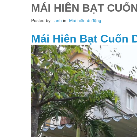
MÁI HIÊN BẠT CUỐN
Posted by:
anh
in
Mái hiên di động
Mái Hiên Bạt Cuốn D