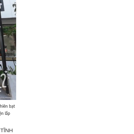
hiên bạt
ện lắp
 TĨNH