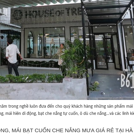
năm trong nghề luôn đưa đến cho quý khách hàng những sản phẩm mái 
g, mái hiên di động, bạt che nắng tự cuốn, ô dù che nắng…và các linh ki
ĐỘNG, MÁI BẠT CUỐN CHE NẮNG MƯA GIÁ RẺ TẠI HÀ