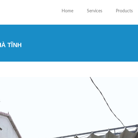
Home
Services
Products
HÀ TĨNH
You are