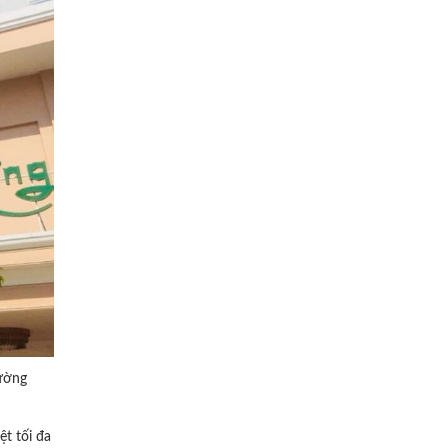
rường
t tối đa