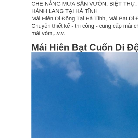
CHE NẮNG MƯA SÂN VƯỜN, BIỆT THỰ,
HÀNH LANG TẠI HÀ TĨNH
Mái Hiên Di Động Tại Hà Tĩnh, Mái Bạt Di 
Chuyên thiết kế - thi công - cung cấp mái c
mái vòm,..v.v.
Mái Hiên Bạt Cuốn Di Độ