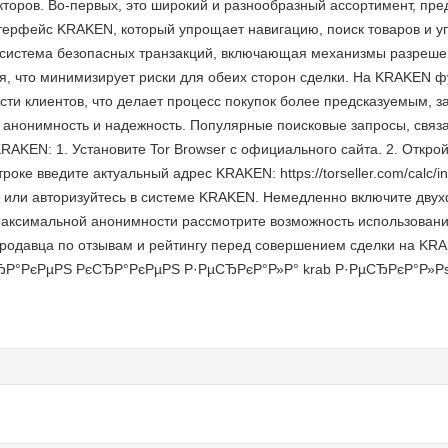
торов. Во-первых, это широкий и разнообразный ассортимент, пре
терфейс KRAKEN, который упрощает навигацию, поиск товаров и у
 система безопасных транзакций, включающая механизмы разрешен
я, что минимизирует риски для обеих сторон сделки. На KRAKEN 
сти клиентов, что делает процесс покупок более предсказуемым, 
 анонимность и надежность. Популярные поисковые запросы, связ
KRAKEN: 1. Установите Tor Browser с официального сайта. 2. Откр
строке введите актуальный адрес KRAKEN: https://torseller.com/calc
, или авторизуйтесь в системе KRAKEN. Немедленно включите дву
ксимальной анонимности рассмотрите возможность использования 
родавца по отзывам и рейтингу перед совершением сделки на KRA
ЂР°РєРµРЅ РєСЂР°РєРµРЅ Р·РµСЂРєР°Р»Р° krab Р·РµСЂРєР°Р»Р