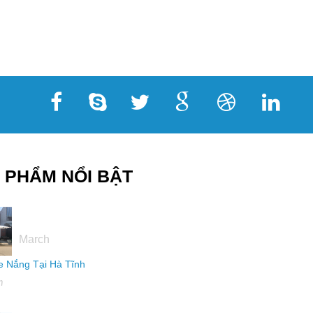
 PHẨM NỔI BẬT
16
March
 Nắng Tại Hà Tĩnh
h