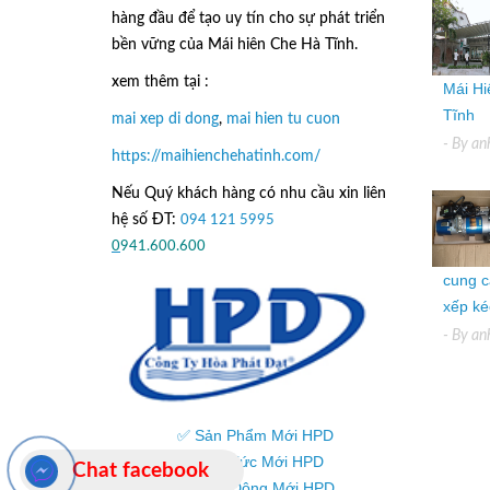
hàng đầu để tạo uy tín cho sự phát triển
bền vững của
Mái hiên Che Hà Tĩnh.
xem thêm tại :
Mái Hi
Tĩnh
mai xep di dong
,
mai hien tu cuon
- By
an
https://maihienchehatinh.com/
Nếu Quý khách hàng có nhu cầu xin liên
hệ số ĐT:
094 121 5995
hoặc
0
941.600.600
cung c
xếp kéo
- By
an
✅ Sản Phẩm Mới HPD
✅ Tin Tức Mới HPD
Chat facebook
✅ Hoạt Động Mới HPD