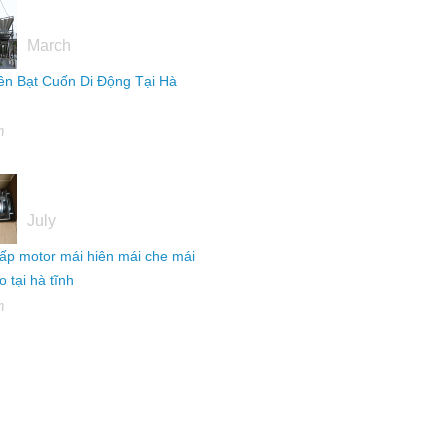
16
March
ên Bạt Cuốn Di Động Tại Hà
h
04
July
ấp motor mái hiên mái che mái
 tại hà tĩnh
h