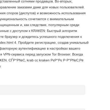
дставленный сотнями продавцов. Во-вторых,
правление заказами даже для новых пользователей.
ия споров (диспутов) и возможность использования
функциональность сочетается с внимательным
защищенным и, как следствие, популярным среди
анные с доступом к KRAKEN: Быстрый алгоритм
ойте браузер и дождитесь успешного подключения к
/index.html 4. Пройдите регистрацию, создав уникальный
хфакторную аутентификацию в настройках вашего
VPN-сервиса перед запуском Tor Browser. Всегда
KEN. СЃР°Р№С‚ krab cc kraken РєР°Рє Р·Р°Р№С‚Рё
ѕ