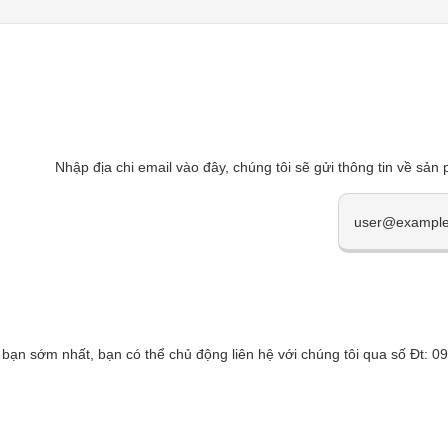
Nhập địa chi email vào đây, chúng tôi sẽ gửi thông tin về sản
 bạn sớm nhất, bạn có thể chủ động liên hệ với chúng tôi qua số Đt: