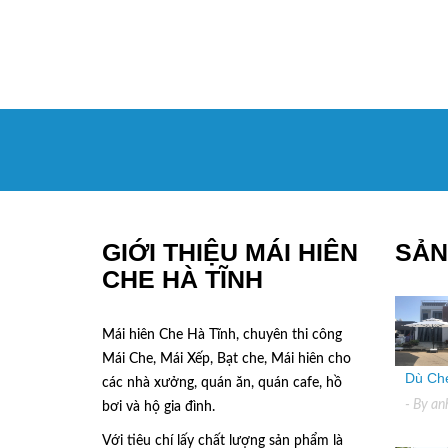
GIỚI THIỆU MÁI HIÊN
SẢN
CHE HÀ TĨNH
Mái hiên Che Hà Tĩnh, chuyên thi công
Mái Che, Mái Xếp, Bạt che, Mái hiên cho
Dù Che
các nhà xưởng, quán ăn, quán cafe, hồ
- By
an
bơi và hộ gia đình.
Với tiêu chí lấy
chất lượng sản phẩm
là