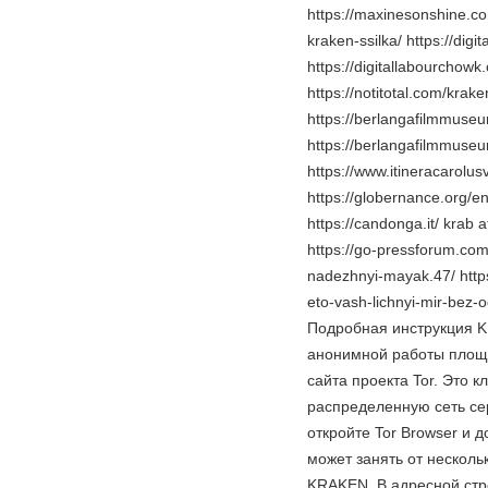
https://maxinesonshine.co
kraken-ssilka/ https://dig
https://digitallabourchowk
https://notitotal.com/krak
https://berlangafilmmuseu
https://berlangafilmmuseu
https://www.itineracarolus
https://globernance.org/e
https://candonga.it/ k
https://go-pressforum.com
nadezhnyi-mayak.47/ https
eto-vash-lichnyi-mir-bez-
Подробная инструкция K
анонимной работы площа
сайта проекта Tor. Это 
распределенную сеть се
откройте Tor Browser и 
может занять от несколь
KRAKEN. В адресной стр