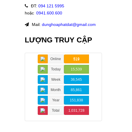
ĐT
:
094 121 5995
hoặc
:
0941.600.600
Mail:
dunghoaphatdat@gmail.com
LƯỢNG TRUY CẬP
Online
519
Today
15,539
Week
36,545
Month
85,861
Year
151,838
Total
1,031,728