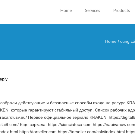
Home
Services
Products
Home
/
cung cấ
You are
reply
 собрали действующие и безопасные способы входа на ресурс K
EN, которые гарантируют стабильный доступ. Список рабочих ад
eracarolusv.eu/ Первое официальное зеркало KRAKEN: https://digital
lai9.com/ Еще зеркала: https://cienciateca.com https://nauivanow.com/
index.html https://torseller.com https://torseller.com/calc/index.html ht