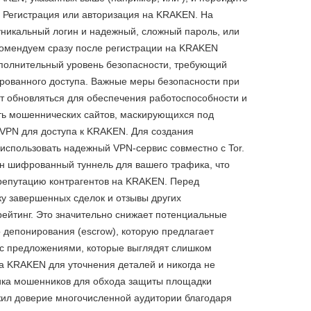
. Регистрация или авторизация на KRAKEN. На
уникальный логин и надежный, сложный пароль, или
комендуем сразу после регистрации на KRAKEN
ополнительный уровень безопасности, требующий
ированного доступа. Важные меры безопасности при
т обновляться для обеспечения работоспособности и
ать мошеннических сайтов, маскирующихся под
 VPN для доступа к KRAKEN. Для создания
использовать надежный VPN-сервис совместно с Tor.
ин шифрованный туннель для вашего трафика, что
репутацию контрагентов на KRAKEN. Перед
у завершенных сделок и отзывы других
ейтинг. Это значительно снижает потенциальные
о депонирования (escrow), которую предлагает
с предложениями, которые выглядят слишком
 KRAKEN для уточнения деталей и никогда не
ктика мошенников для обхода защиты площадки
л доверие многочисленной аудитории благодаря