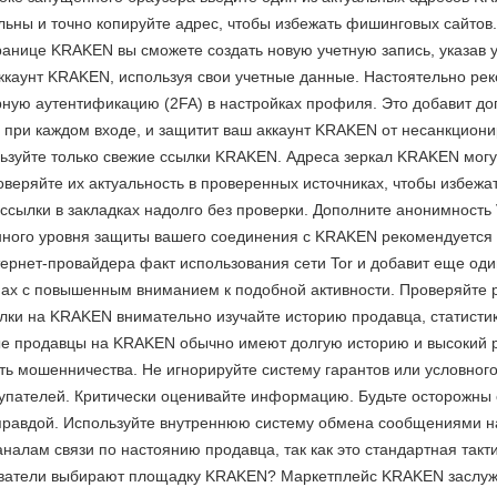
льны и точно копируйте адрес, чтобы избежать фишинговых сайтов
ранице KRAKEN вы сможете создать новую учетную запись, указав 
ккаунт KRAKEN, используя свои учетные данные. Настоятельно ре
рную аутентификацию (2FA) в настройках профиля. Это добавит д
а при каждом входе, и защитит ваш аккаунт KRAKEN от несанкцион
ьзуйте только свежие ссылки KRAKEN. Адреса зеркал KRAKEN могу
оверяйте их актуальность в проверенных источниках, чтобы избеж
ссылки в закладках надолго без проверки. Дополните анонимность
нного уровня защиты вашего соединения с KRAKEN рекомендуется 
тернет-провайдера факт использования сети Tor и добавит еще од
нах с повышенным вниманием к подобной активности. Проверяйте 
ки на KRAKEN внимательно изучайте историю продавца, статистик
е продавцы на KRAKEN обычно имеют долгую историю и высокий р
ть мошенничества. Не игнорируйте систему гарантов или условног
пателей. Критически оценивайте информацию. Будьте осторожны 
правдой. Используйте внутреннюю систему обмена сообщениями на
аналам связи по настоянию продавца, так как это стандартная та
ватели выбирают площадку KRAKEN? Маркетплейс KRAKEN заслужи