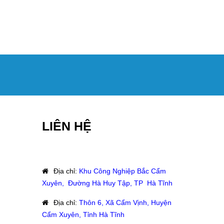
LIÊN HỆ
Địa chỉ
:
Khu Công Nghiệp Bắc Cẩm
Xuyên, Đường Hà Huy Tập, TP Hà Tĩnh
Địa chỉ
:
Thôn 6, Xã Cẩm Vịnh, Huyện
Cẩm Xuyên, Tỉnh Hà Tĩnh