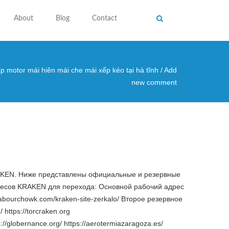
About
Blog
Contact
p motor mái hiên mái che mái xếp kéo tại hà tĩnh
/
Add
 here
new comment
RAKEN. Ниже представлены официальные и резервные
ресов KRAKEN для перехода: Основной рабочий адрес
labourchowk.com/kraken-site-zerkalo/ Второе резервное
 https://torcraken.org
tps://globernance.org/ https://aerotermiazaragoza.es/