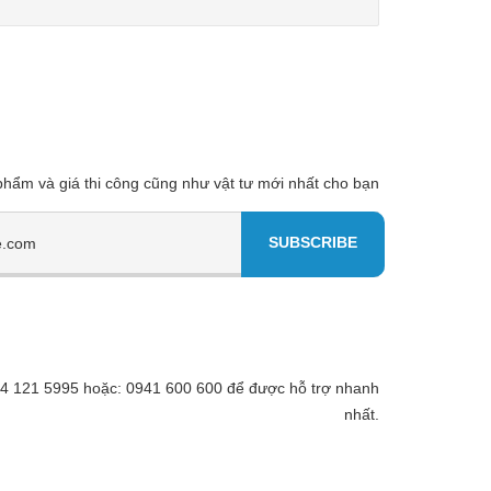
 phẩm và giá thi công cũng như vật tư mới nhất cho bạn
 094 121 5995 hoặc: 0941 600 600 để được hỗ trợ nhanh
nhất.