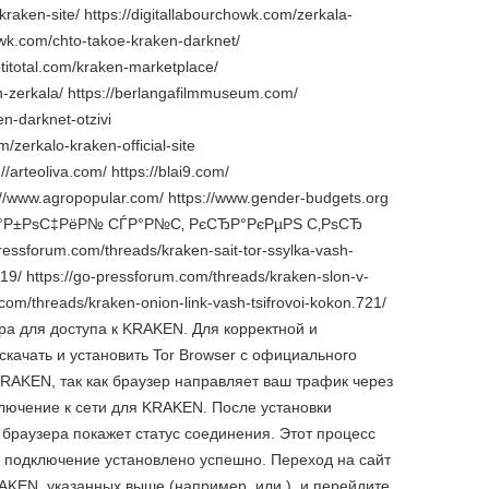
aken-site/ https://digitallabourchowk.com/zerkala-
chowk.com/chto-takoe-kraken-darknet/
notitotal.com/kraken-marketplace/
aken-zerkala/ https://berlangafilmmuseum.com/
n-darknet-otzivi
zerkalo-kraken-official-site
//arteoliva.com/ https://blai9.com/
s://www.agropopular.com/ https://www.gender-budgets.org
Ѕ СЂР°Р±РѕС‡РёР№ СЃР°Р№С‚ РєСЂР°РєРµРЅ С‚РѕСЂ
ressforum.com/threads/kraken-sait-tor-ssylka-vash-
19/ https://go-pressforum.com/threads/kraken-slon-v-
com/threads/kraken-onion-link-vash-tsifrovoi-kokon.721/
а для доступа к KRAKEN. Для корректной и
ачать и установить Tor Browser с официального
KRAKEN, так как браузер направляет ваш трафик через
ключение к сети для KRAKEN. После установки
а браузера покажет статус соединения. Этот процесс
о подключение установлено успешно. Переход на сайт
AKEN, указанных выше (например, или ), и перейдите