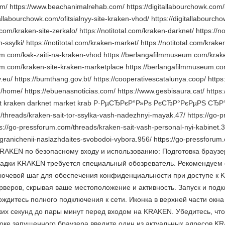
m/ https://www.beachanimalrehab.com/ https://digitallabourchowk.com/kr
itallabourchowk.com/ofitsialnyy-site-kraken-vhod/ https://digitallabour
.com/kraken-site-zerkalo/ https://notitotal.com/kraken-darknet/ https://
en-ssylki/ https://notitotal.com/kraken-market/ https://notitotal.com/kr
m.com/kak-zaiti-na-kraken-vhod https://berlangafilmmuseum.com/krake
m.com/kraken-site-kraken-marketplace https://berlangafilmmuseum.com/
v.eu/ https://bumthang.gov.bt/ https://cooperativescatalunya.coop/ https:
n/home/ https://ebuenasnoticias.com/ https://www.gesbisaura.cat/ http
rab at kraken darknet market krab Р·РµСЂРєР°Р»Рѕ РєСЂР°РєРµР
/threads/kraken-sait-tor-ssylka-vash-nadezhnyi-mayak.47/ https://go-p
://go-pressforum.com/threads/kraken-sait-vash-personal-nyi-kabinet.3
ogranichenii-naslazhdaites-svobodoi-vybora.956/ https://go-pressforum.
RAKEN по безопасному входу и использованию: Подготовка браузер
дки KRAKEN требуется специальный обозреватель. Рекомендуем ск
ключевой шаг для обеспечения конфиденциальности при доступе к 
рверов, скрывая ваше местоположение и активность. Запуск и под
дождитесь полного подключения к сети. Иконка в верхней части окн
ких секунд до пары минут перед входом на KRAKEN. Убедитесь, чт
оке запущенного браузера введите один из актуальных адресов KR