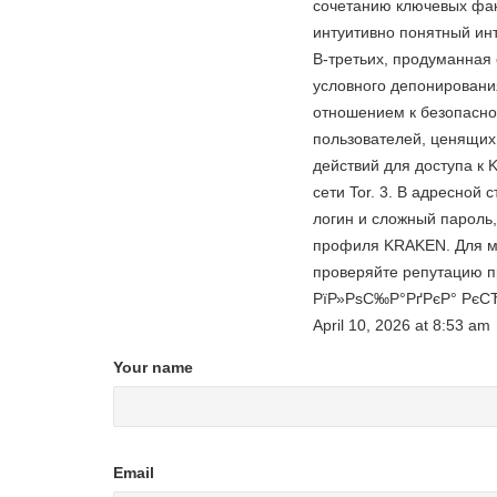
сочетанию ключевых фак
интуитивно понятный ин
В-третьих, продуманная
условного депонировани
отношением к безопасно
пользователей, ценящих
действий для доступа к 
сети Tor. 3. В адресной 
логин и сложный пароль
профиля KRAKEN. Для ма
проверяйте репутацию п
РїР»РѕС‰Р°РґРєР° РєС
April 10, 2026
at
8:53 am
Your name
Email