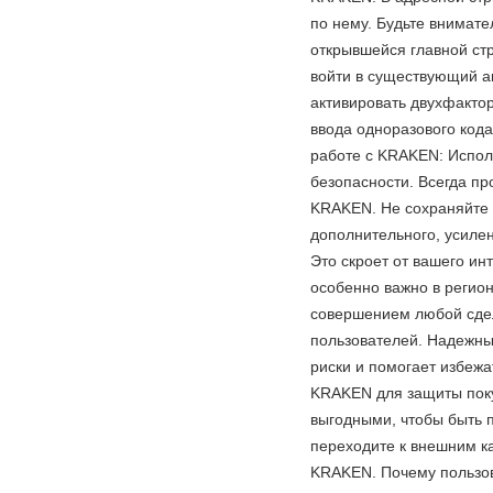
по нему. Будьте внимате
открывшейся главной ст
войти в существующий а
активировать двухфакто
ввода одноразового код
работе с KRAKEN: Испол
безопасности. Всегда пр
KRAKEN. Не сохраняйте 
дополнительного, усиле
Это скроет от вашего ин
особенно важно в регио
совершением любой сдел
пользователей. Надежны
риски и помогает избежа
KRAKEN для защиты поку
выгодными, чтобы быть 
переходите к внешним к
KRAKEN. Почему пользо