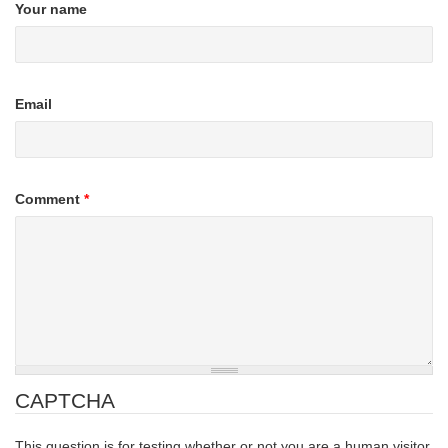
Your name
Email
Comment
*
CAPTCHA
This question is for testing whether or not you are a human visitor