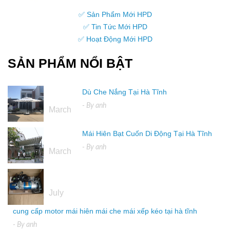
✅ Sản Phẩm Mới HPD
✅ Tin Tức Mới HPD
✅ Hoạt Động Mới HPD
SẢN PHẨM NỔI BẬT
Dù Che Nắng Tại Hà Tĩnh
16
- By
anh
March
Mái Hiên Bạt Cuốn Di Động Tại Hà Tĩnh
16
- By
anh
March
04
July
cung cấp motor mái hiên mái che mái xếp kéo tại hà tĩnh
- By
anh