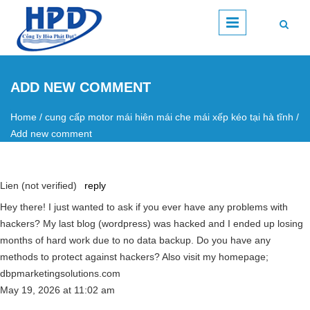
Skip to main content
ADD NEW COMMENT
Home
/
cung cấp motor mái hiên mái che mái xếp kéo tại hà tĩnh
/
You are here
Add new comment
Lien (not verified)
reply
Hey there! I just wanted to ask if you ever have any problems with
hackers? My last blog (wordpress) was hacked and I ended up losing
months of hard work due to no data backup. Do you have any
methods to protect against hackers? Also visit my homepage;
dbpmarketingsolutions.com
May 19, 2026
at
11:02 am