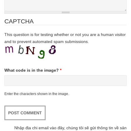
CAPTCHA
This question is for testing whether or not you are a human visitor
and to prevent automated spam submissions.
What code is in the image?
*
Enter the characters shown in the image.
Nhập địa chi email vào đây, chúng tôi sẽ gửi thông tin về sản