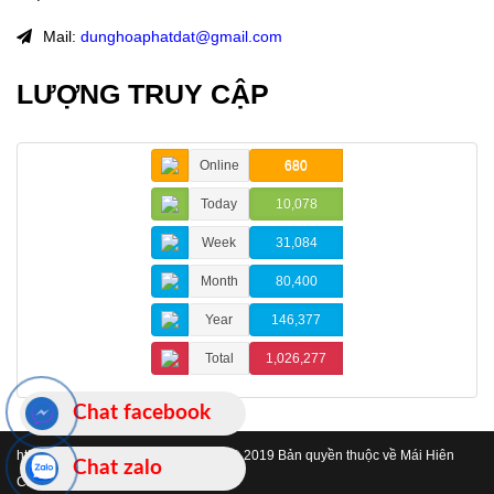
Mail:
dunghoaphatdat@gmail.com
LƯỢNG TRUY CẬP
Online
680
Today
10,078
Week
31,084
Month
80,400
Year
146,377
Total
1,026,277
Chat facebook
https://www.maihienchehatinh.com/
© 2019 Bản quyền thuộc về Mái Hiên
Chat zalo
Che Hà Tĩnh