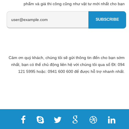
phẩm và giá thi công cũng như vật tư mới nhất cho bạn
Cảm ơn quý khách, chúng tôi sẽ gửi thông tin đến cho bạn sớm
nhất, bạn có thể chủ động liên hệ với chúng tôi qua số Đt: 094
121 5995 hoặc: 0941 600 600 để được hỗ trợ nhanh nhất.