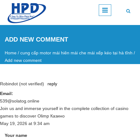
Skip to main content
ADD NEW COMMENT
Home
/
cung cấp motor mái hiên mái che mái xếp kéo tại hà tĩnh
/
You are here
Add new comment
Robindot (not verified)
reply
Email:
539@solatog.online
Join us and immerse yourself in the complete collection of casino
games to discover Olimp Казино
May 19, 2026
at
9:34 am
Your name