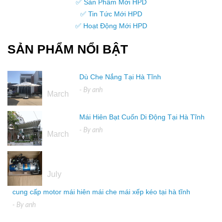
✅ Sản Phẩm Mới HPD
✅ Tin Tức Mới HPD
✅ Hoạt Động Mới HPD
SẢN PHẨM NỔI BẬT
Dù Che Nắng Tại Hà Tĩnh
16
- By
anh
March
Mái Hiên Bạt Cuốn Di Động Tại Hà Tĩnh
16
- By
anh
March
04
July
cung cấp motor mái hiên mái che mái xếp kéo tại hà tĩnh
- By
anh