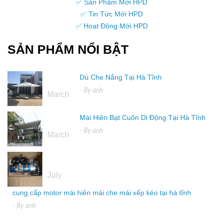
✅ Sản Phẩm Mới HPD
✅ Tin Tức Mới HPD
✅ Hoạt Động Mới HPD
SẢN PHẨM NỔI BẬT
Dù Che Nắng Tại Hà Tĩnh
16
- By
anh
March
Mái Hiên Bạt Cuốn Di Động Tại Hà Tĩnh
16
- By
anh
March
04
July
cung cấp motor mái hiên mái che mái xếp kéo tại hà tĩnh
- By
anh