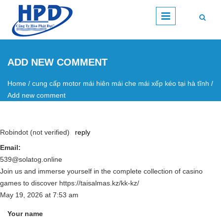
Skip to main content
ADD NEW COMMENT
Home
/
cung cấp motor mái hiên mái che mái xếp kéo tại hà tĩnh
/
You are here
Add new comment
Robindot (not verified)
reply
Email:
539@solatog.online
Join us and immerse yourself in the complete collection of casino
games to discover https://taisalmas.kz/kk-kz/
May 19, 2026
at
7:53 am
Your name