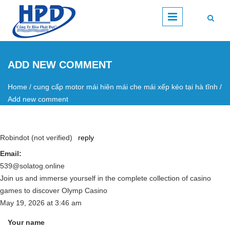
Skip to main content
ADD NEW COMMENT
Home
/
cung cấp motor mái hiên mái che mái xếp kéo tại hà tĩnh
/
You are here
Add new comment
Robindot (not verified)
reply
Email:
539@solatog.online
Join us and immerse yourself in the complete collection of casino
games to discover Olymp Casino
May 19, 2026
at
3:46 am
Your name