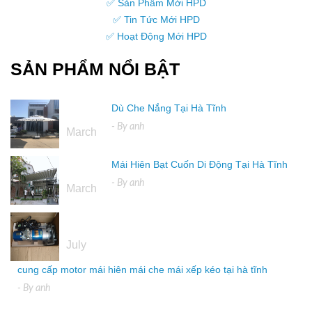
✅ Sản Phẩm Mới HPD
✅ Tin Tức Mới HPD
✅ Hoạt Động Mới HPD
SẢN PHẨM NỔI BẬT
Dù Che Nắng Tại Hà Tĩnh
16
- By
anh
March
Mái Hiên Bạt Cuốn Di Động Tại Hà Tĩnh
16
- By
anh
March
04
July
cung cấp motor mái hiên mái che mái xếp kéo tại hà tĩnh
- By
anh