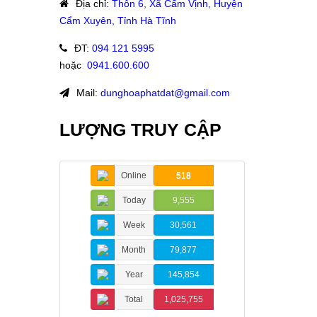
Địa chỉ
:
Thôn 6, Xã Cẩm Vịnh, Huyện
Cẩm Xuyên, Tỉnh Hà Tĩnh
ĐT
:
094 121 5995
hoặc
:
0941.600.600
Mail:
dunghoaphatdat@gmail.com
LƯỢNG TRUY CẬP
Online
518
Today
9,555
Week
30,561
Month
79,877
Year
145,854
Total
1,025,755