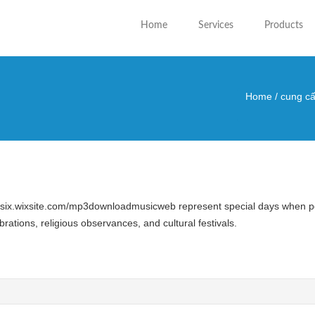
Home
Services
Products
Home
/
cung cấ
You are
skasix.wixsite.com/mp3downloadmusicweb represent special days when pe
brations, religious observances, and cultural festivals.