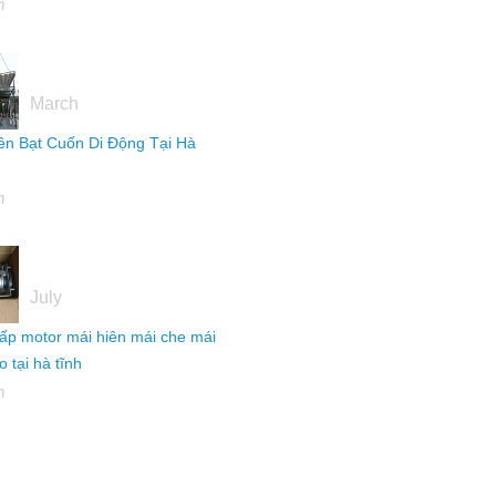
h
16
March
ên Bạt Cuốn Di Động Tại Hà
h
04
July
ấp motor mái hiên mái che mái
 tại hà tĩnh
h