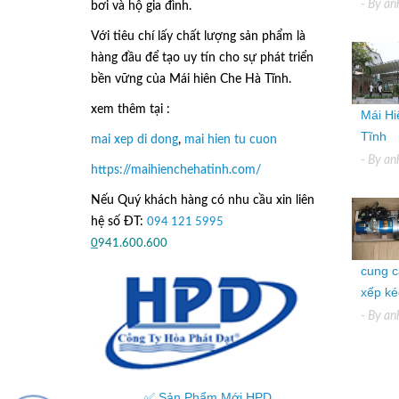
- By
an
bơi và hộ gia đình.
Với tiêu chí lấy
chất lượng sản phẩm
là
hàng đầu để tạo uy tín cho sự phát triển
bền vững của
Mái hiên Che Hà Tĩnh.
xem thêm tại :
Mái Hi
Tĩnh
mai xep di dong
,
mai hien tu cuon
- By
an
https://maihienchehatinh.com/
Nếu Quý khách hàng có nhu cầu xin liên
hệ số ĐT:
094 121 5995
hoặc
0
941.600.600
cung c
xếp kéo
- By
an
✅ Sản Phẩm Mới HPD