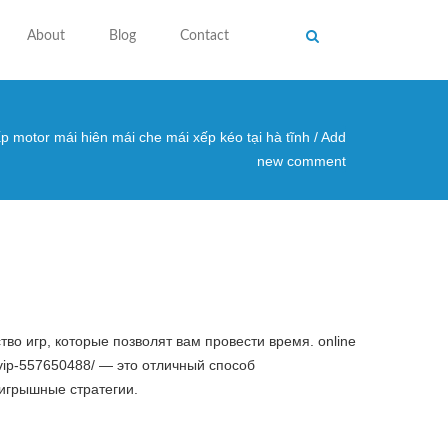
About
Blog
Contact
p motor mái hiên mái che mái xếp kéo tại hà tĩnh
/
Add
 here
new comment
во игр, которые позволят вам провести время. online
un-vip-557650488/ — это отличный способ
ыигрышные стратегии.