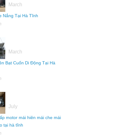
March
 Nắng Tại Hà Tĩnh
h
16
March
ên Bạt Cuốn Di Động Tại Hà
h
04
July
ấp motor mái hiên mái che mái
 tại hà tĩnh
h