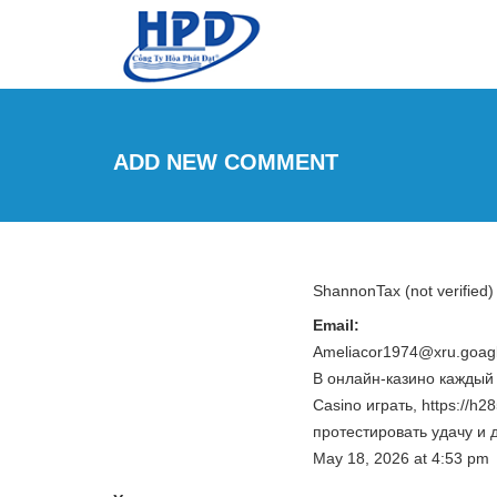
Skip to main content
ADD NEW COMMENT
ShannonTax (not verified)
Email:
Ameliacor1974@xru.goag
В онлайн-казино каждый 
Casino играть, https://h2
протестировать удачу и 
May 18, 2026
at
4:53 pm