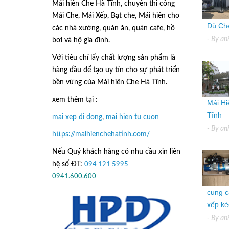
Mái hiên Che Hà Tĩnh, chuyên thi công
Mái Che, Mái Xếp, Bạt che, Mái hiên cho
Dù Che
các nhà xưởng, quán ăn, quán cafe, hồ
- By
an
bơi và hộ gia đình.
Với tiêu chí lấy
chất lượng sản phẩm
là
hàng đầu để tạo uy tín cho sự phát triển
bền vững của
Mái hiên Che Hà Tĩnh.
xem thêm tại :
Mái Hi
Tĩnh
mai xep di dong
,
mai hien tu cuon
- By
an
https://maihienchehatinh.com/
Nếu Quý khách hàng có nhu cầu xin liên
hệ số ĐT:
094 121 5995
hoặc
0
941.600.600
cung c
xếp kéo
- By
an