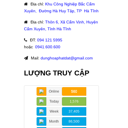
Địa chỉ
:
Khu Công Nghiệp Bắc Cẩm
Xuyên, Đường Hà Huy Tập, TP Hà Tĩnh
Địa chỉ
:
Thôn 6, Xã Cẩm Vịnh, Huyện
Cẩm Xuyên, Tỉnh Hà Tĩnh
ĐT
:
094 121 5995
hoặc
:
0941.600.600
Mail:
dunghoaphatdat@gmail.com
LƯỢNG TRUY CẬP
Online
560
Today
1,576
Week
37,405
Month
86,500