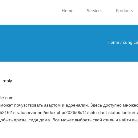
Home
Services
Products
Home
/
cung cấ
You are
reply
lie.com
может почувствовать азартом и адреналин. Здесь доступно множест
852162.stratoserver.net/index.php/2026/05/11/chto-daet-status-lootr
добыть призы, сидя дома. Все может выбрать свой стиль и найти в