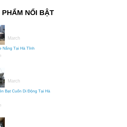
 PHẨM NỔI BẬT
16
March
 Nắng Tại Hà Tĩnh
h
16
March
ên Bạt Cuốn Di Động Tại Hà
h
04