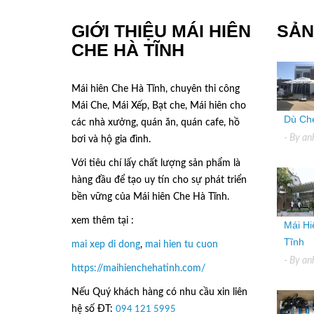
GIỚI THIỆU MÁI HIÊN
SẢN
CHE HÀ TĨNH
Mái hiên Che Hà Tĩnh, chuyên thi công
Mái Che, Mái Xếp, Bạt che, Mái hiên cho
Dù Che
các nhà xưởng, quán ăn, quán cafe, hồ
- By
an
bơi và hộ gia đình.
Với tiêu chí lấy
chất lượng sản phẩm
là
hàng đầu để tạo uy tín cho sự phát triển
bền vững của
Mái hiên Che Hà Tĩnh.
xem thêm tại :
Mái Hi
Tĩnh
mai xep di dong
,
mai hien tu cuon
- By
an
https://maihienchehatinh.com/
Nếu Quý khách hàng có nhu cầu xin liên
hệ số ĐT:
094 121 5995
hoặc