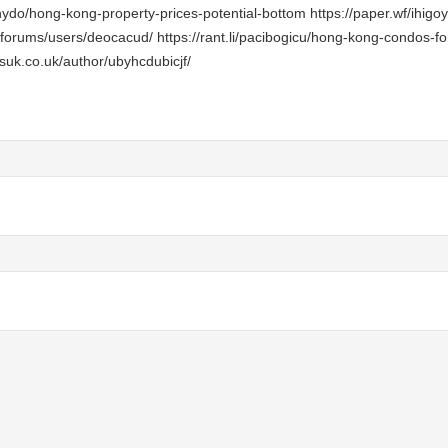
ahydo/hong-kong-property-prices-potential-bottom https://paper.wf/ihigoy
orums/users/deocacud/ https://rant.li/pacibogicu/hong-kong-condos-fo
suk.co.uk/author/ubyhcdubicjf/