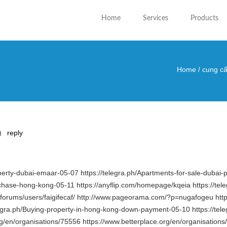
Home
Services
Products
Home
/
cung cấ
You are
)
reply
operty-dubai-emaar-05-07 https://telegra.ph/Apartments-for-sale-duba
urchase-hong-kong-05-11 https://anyflip.com/homepage/kqeia https://te
orums/users/faigifecaf/ http://www.pageorama.com/?p=nugafogeu https://i
legra.ph/Buying-property-in-hong-kong-down-payment-05-10 https://tele
g/en/organisations/75556 https://www.betterplace.org/en/organisations/