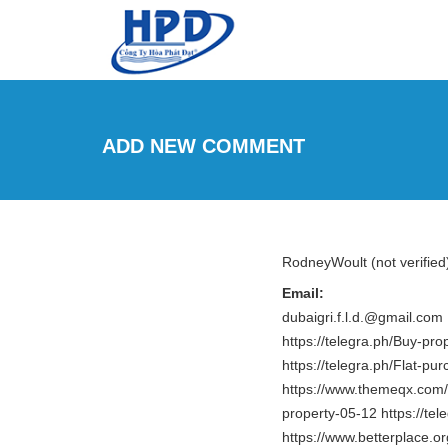
Skip to main content
ADD NEW COMMENT
RodneyWoult (not verified
Email:
dubaigri.f.l.d.@gmail.com
https://telegra.ph/Buy-pr
https://telegra.ph/Flat-p
https://www.themeqx.com/f
property-05-12 https://te
https://www.betterplace.or