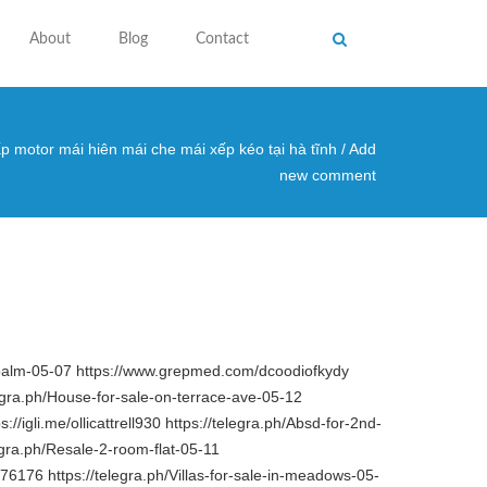
About
Blog
Contact
p motor mái hiên mái che mái xếp kéo tại hà tĩnh
/
Add
 here
new comment
i-palm-05-07 https://www.grepmed.com/dcoodiofkydy
legra.ph/House-for-sale-on-terrace-ave-05-12
gli.me/ollicattrell930 https://telegra.ph/Absd-for-2nd-
gra.ph/Resale-2-room-flat-05-11
76176 https://telegra.ph/Villas-for-sale-in-meadows-05-