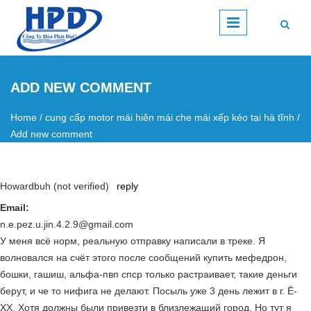
Skip to main content
ADD NEW COMMENT
Home
/
cung cấp motor mái hiên mái che mái xếp kéo tại hà tĩnh
/
You are here
Add new comment
Howardbuh (not verified)
reply
Email:
n.e.pez.u.jin.4.2.9@gmail.com
У меня всё норм, реальную отправку написали в треке. Я
волновался на счёт этого после сообщений купить мефедрон,
бошки, гашиш, альфа-пвп спср только растраивает, такие деньги
берут, и че то нифига не делают. Посыль уже 3 день лежит в г. Ё-
XX. Хотя должны были привезти в близлежащий город. Но тут я