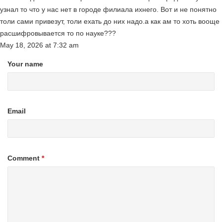
узнал то что у нас нет в городе филиала ихнего. Вот и не понятно
толи сами привезут, толи ехать до них надо.а как ам то хоть вооще
расшифровывается то по науке???
May 18, 2026
at
7:32 am
Your name
Email
Comment
*