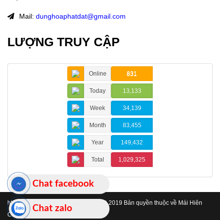
Mail:
dunghoaphatdat@gmail.com
LƯỢNG TRUY CẬP
Online
831
Today
13,133
Week
34,139
Month
83,455
Year
149,432
Total
1,029,325
Chat facebook
https://www.maihienchehatinh.com/
© 2019 Bản quyền thuộc về Mái Hiên
Chat zalo
Che Hà Tĩnh