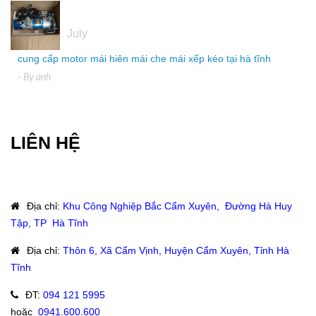
04
July
cung cấp motor mái hiên mái che mái xếp kéo tại hà tĩnh
- By
anh
LIÊN HỆ
Địa chỉ
:
Khu Công Nghiệp Bắc Cẩm Xuyên, Đường Hà Huy
Tập, TP Hà Tĩnh
Địa chỉ
:
Thôn 6, Xã Cẩm Vịnh, Huyện Cẩm Xuyên, Tỉnh Hà
Tĩnh
ĐT
:
094 121 5995
hoặc
:
0941.600.600