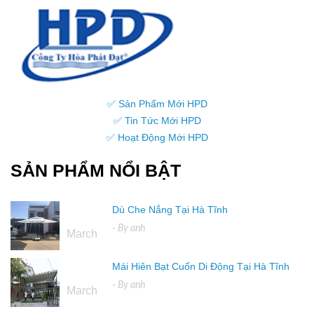
✅ Sản Phẩm Mới HPD
✅ Tin Tức Mới HPD
✅ Hoạt Động Mới HPD
SẢN PHẨM NỔI BẬT
Dù Che Nắng Tại Hà Tĩnh
16
- By
anh
March
Mái Hiên Bạt Cuốn Di Động Tại Hà Tĩnh
16
- By
anh
March