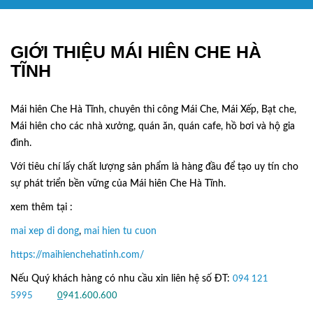
GIỚI THIỆU MÁI HIÊN CHE HÀ
TĨNH
Mái hiên Che Hà Tĩnh, chuyên thi công Mái Che, Mái Xếp, Bạt che,
Mái hiên cho các nhà xưởng, quán ăn, quán cafe, hồ bơi và hộ gia
đình.
Với tiêu chí lấy
chất lượng sản phẩm
là hàng đầu để tạo uy tín cho
sự phát triển bền vững của
Mái hiên Che Hà Tĩnh.
xem thêm tại :
mai xep di dong
,
mai hien tu cuon
https://maihienchehatinh.com/
Nếu Quý khách hàng có nhu cầu xin liên hệ số ĐT:
094 121
5995
hoặc
0
941.600.600