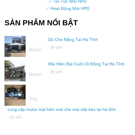
✅ Tin Tức Mới HPD
✅ Hoạt Động Mới HPD
SẢN PHẨM NỔI BẬT
Dù Che Nắng Tại Hà Tĩnh
16
- By
anh
March
Mái Hiên Bạt Cuốn Di Động Tại Hà Tĩnh
16
- By
anh
March
04
July
cung cấp motor mái hiên mái che mái xếp kéo tại hà tĩnh
- By
anh