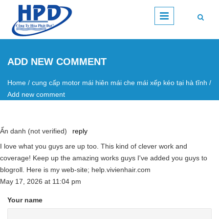
Skip to main content
ADD NEW COMMENT
Home
/
cung cấp motor mái hiên mái che mái xếp kéo tại hà tĩnh
/
You are here
Add new comment
Ẩn danh (not verified)
reply
I love what you guys are up too. This kind of clever work and
coverage! Keep up the amazing works guys I've added you guys to
blogroll. Here is my web-site; help.vivienhair.com
May 17, 2026
at
11:04 pm
Your name