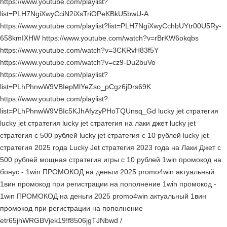
https://www.youtube.com/playlist?
list=PLH7NgiXwyCciN2iXsTriOPeKBkU5bwU-A
https://www.youtube.com/playlist?list=PLH7NgiXwyCchbUYtr00U5Ry-
658kmIXHW https://www.youtube.com/watch?v=rBrKW6okqbs
https://www.youtube.com/watch?v=3CKRvH83f5Y
https://www.youtube.com/watch?v=cz9-Du2buVo
https://www.youtube.com/playlist?
list=PLhPhnwW9VBIepMlYeZso_pCgz6jDrs69K
https://www.youtube.com/playlist?
list=PLhPhnwW9VBIc5KJhAfyzyPHoTQUnsq_Gd lucky jet стратегия
lucky jet стратегия lucky jet стратегия на лаки джет lucky jet
стратегия с 500 рублей lucky jet стратегия с 10 рублей lucky jet
стратегия 2025 года Lucky Jet стратегия 2023 года на Лаки Джет с
500 рублей мощная стратегия игры с 10 рублей 1win промокод на
бонус - 1win ПРОМОКОД на деньги 2025 promo4win актуальный
1вин промокод при регистрации на пополнение 1win промокод -
1win ПРОМОКОД на деньги 2025 promo4win актуальный 1вин
промокод при регистрации на пополнение
etr65jhWRGBVjek19!f8506jgTJNbwd /