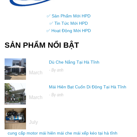
✅ Sản Phẩm Mới HPD
✅ Tin Tức Mới HPD
✅ Hoạt Động Mới HPD
SẢN PHẨM NỔI BẬT
Dù Che Nắng Tại Hà Tĩnh
16
- By
anh
March
Mái Hiên Bạt Cuốn Di Động Tại Hà Tĩnh
16
- By
anh
March
04
July
cung cấp motor mái hiên mái che mái xếp kéo tại hà tĩnh