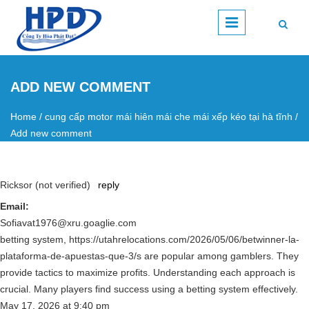
Skip to main content
ADD NEW COMMENT
Home
/
cung cấp motor mái hiên mái che mái xếp kéo tại hà tĩnh
/
You are here
Add new comment
Ricksor (not verified)
reply
Email:
Sofiavat1976@xru.goaglie.com
betting system, https://utahrelocations.com/2026/05/06/betwinner-la-
plataforma-de-apuestas-que-3/s are popular among gamblers. They
provide tactics to maximize profits. Understanding each approach is
crucial. Many players find success using a betting system effectively.
May 17, 2026
at
9:40 pm