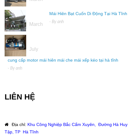
Mái Hiên Bạt Cuốn Di Động Tại Hà Tĩnh
16
- By
anh
March
04
July
cung cấp motor mái hiên mái che mái xếp kéo tại hà tĩnh
- By
anh
LIÊN HỆ
Địa chỉ
:
Khu Công Nghiệp Bắc Cẩm Xuyên, Đường Hà Huy
Tập, TP Hà Tĩnh