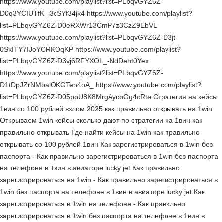
https://www.youtube.com/playlist?list=PLbqvGYZ6Z-
D0q3YCIUTfK_i3cSYf34jk4 https://www.youtube.com/playlist?
list=PLbqvGYZ6Z-D0eRXWr13CmP7z3CzZ9EbVL
https://www.youtube.com/playlist?list=PLbqvGYZ6Z-D3jt-
0SkITY7IJoYCRKOqKP https://www.youtube.com/playlist?
list=PLbqvGYZ6Z-D3vj6RFYXOL_-NdDeht0Yex
https://www.youtube.com/playlist?list=PLbqvGYZ6Z-
D1tDpJZrNMbalOKGTen4oA_ https://www.youtube.com/playlist?
list=PLbqvGYZ6Z-D05ppU8K8MrgAycbGg4cRte Стратегия на кейсы
1вин со 100 рублей взлом 2025 как правильно открывать на 1win
Открываем 1win кейсы сколько дают по стратегии на 1вин как
правильно открывать Где найти кейсы на 1win как правильно
открывать со 100 рублей 1вин Как зарегистрироваться в 1win без
паспорта - Как правильно зарегистрироваться в 1win без паспорта
на телефоне в 1вин в авиаторе lucky jet Как правильно
зарегистрироваться на 1win - Как правильно зарегистрироваться в
1win без паспорта на телефоне в 1вин в авиаторе lucky jet Как
зарегистрироваться в 1win на телефоне - Как правильно
зарегистрироваться в 1win без паспорта на телефоне в 1вин в