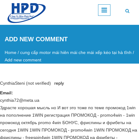
Skip to main content
ADD NEW COMMENT
Home
/
cung cấp motor mái hiên mái che mái xếp kéo tại hà tĩnh
/
You are here
Add new comment
CynthiaSteni (not verified)
reply
Email:
cynthia72@meta.ua
Здрасте хорошая мысль но И вот это тоже по теме промокод 1win
на пополнение 1WIN регистрация ПРОМОКОД - promo4win - 1win
промокод октябрь promo 4win БОНУС, фриспины и фрибеты на
сегодня 1WIN 1WIN ПРОМОКОД - promo4win 1WIN ПРОМОКОД на
фриспины - freespin4win 1WIN ПРОМОКОД на фрибеты -