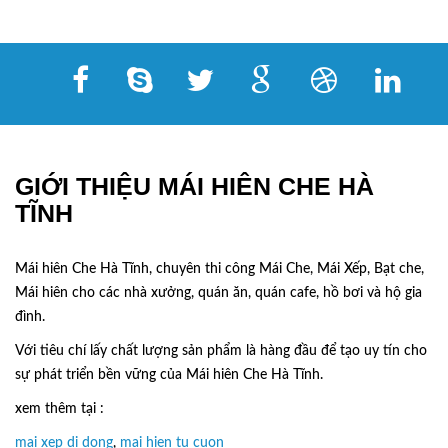
GIỚI THIỆU MÁI HIÊN CHE HÀ
TĨNH
Mái hiên Che Hà Tĩnh, chuyên thi công Mái Che, Mái Xếp, Bạt che,
Mái hiên cho các nhà xưởng, quán ăn, quán cafe, hồ bơi và hộ gia
đình.
Với tiêu chí lấy
chất lượng sản phẩm
là hàng đầu để tạo uy tín cho
sự phát triển bền vững của
Mái hiên Che Hà Tĩnh.
xem thêm tại :
mai xep di dong
,
mai hien tu cuon