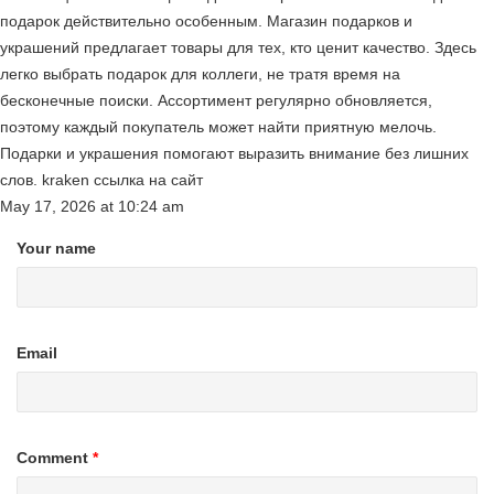
подарок действительно особенным. Магазин подарков и
украшений предлагает товары для тех, кто ценит качество. Здесь
легко выбрать подарок для коллеги, не тратя время на
бесконечные поиски. Ассортимент регулярно обновляется,
поэтому каждый покупатель может найти приятную мелочь.
Подарки и украшения помогают выразить внимание без лишних
слов. kraken ссылка на сайт
May 17, 2026
at
10:24 am
Your name
Email
Comment
*