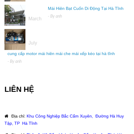
Mái Hiên Bạt Cuốn Di Động Tại Hà Tĩnh
16
- By
anh
March
04
July
cung cấp motor mái hiên mái che mái xếp kéo tại hà tĩnh
- By
anh
LIÊN HỆ
Địa chỉ
:
Khu Công Nghiệp Bắc Cẩm Xuyên, Đường Hà Huy
Tập, TP Hà Tĩnh