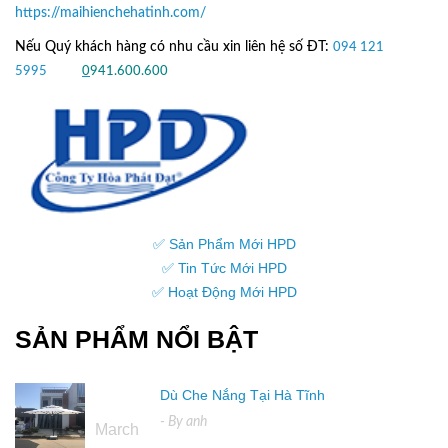
https://maihienchehatinh.com/
Nếu Quý khách hàng có nhu cầu xin liên hệ số ĐT:
094 121
5995
hoặc
0
941.600.600
✅ Sản Phẩm Mới HPD
✅ Tin Tức Mới HPD
✅ Hoạt Động Mới HPD
SẢN PHẨM NỔI BẬT
Dù Che Nắng Tại Hà Tĩnh
16
- By
anh
March