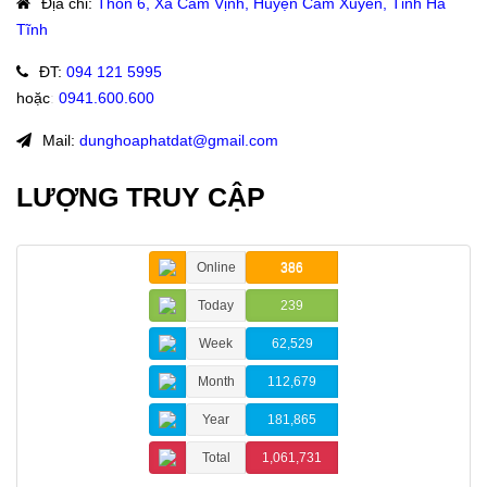
Địa chỉ
:
Thôn 6, Xã Cẩm Vịnh, Huyện Cẩm Xuyên, Tỉnh Hà
Tĩnh
ĐT
:
094 121 5995
hoặc
:
0941.600.600
Mail:
dunghoaphatdat@gmail.com
LƯỢNG TRUY CẬP
Online
386
Today
239
Week
62,529
Month
112,679
Year
181,865
Total
1,061,731