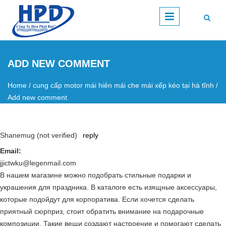
Skip to main content
ADD NEW COMMENT
Home
/
cung cấp motor mái hiên mái che mái xếp kéo tại hà tĩnh
/
You are here
Add new comment
Shanemug (not verified)
reply
Email:
jjictwku@legenmail.com
В нашем магазине можно подобрать стильные подарки и
украшения для праздника. В каталоге есть изящные аксессуары,
которые подойдут для корпоратива. Если хочется сделать
приятный сюрприз, стоит обратить внимание на подарочные
композиции. Такие вещи создают настроение и помогают сделать