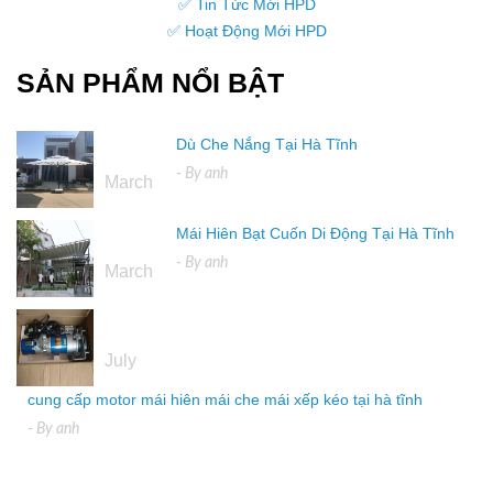
✅ Tin Tức Mới HPD
✅ Hoạt Động Mới HPD
SẢN PHẨM NỔI BẬT
Dù Che Nắng Tại Hà Tĩnh
16
- By
anh
March
Mái Hiên Bạt Cuốn Di Động Tại Hà Tĩnh
16
- By
anh
March
04
July
cung cấp motor mái hiên mái che mái xếp kéo tại hà tĩnh
- By
anh