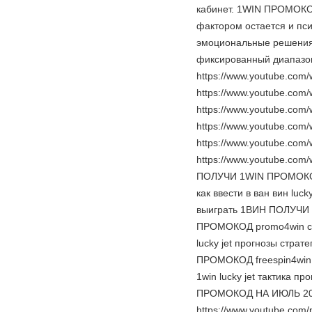
кабинет. 1WIN ПРОМОКО
фактором остается и пс
эмоциональные решения.
фиксированный диапазон
https://www.youtube.co
https://www.youtube.com
https://www.youtube.com
https://www.youtube.co
https://www.youtube.co
https://www.youtube.co
ПОЛУЧИ 1WIN ПРОМОКОД 
как ввести в ван вин luc
выиграть 1ВИН ПОЛУЧИ с
ПРОМОКОД promo4win стр
lucky jet прогнозы стр
ПРОМОКОД freespin4win 
1win lucky jet тактика п
ПРОМОКОД НА ИЮЛЬ 2026 
https://www.youtube.com