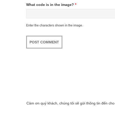
What code is in the image?
*
Enter the characters shown in the image.
Cảm ơn quý khách, chúng tôi sẽ gửi thông tin đến cho