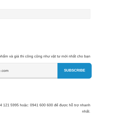
 phẩm và giá thi công cũng như vật tư mới nhất cho bạn
 094 121 5995 hoặc: 0941 600 600 để được hỗ trợ nhanh
nhất.