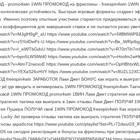
Д - promo4win 1WIN ПРОМОКОД на фриспины - freespin4win 1WIN
ихологическая устойчивость. Быстрые игровые форматы создают э
 Именно поэтому опытные участники стараются придерживаться 
 коэффициентов для завершения ставок и не пытаются резко увел
m/watch?v=MJglH9gP_aU https://www.youtube.com/watch?v=5lfBMWiP
/watch?v=zSYolDwPz-U https://www.youtube.com/watch?v=Be_iWRpIb
/watch?v=I_eiWTbGdxU https://www.youtube.com/watch?v=R70rtTih7m
m/watch?v=bpn5LWSlWd0 https://www.youtube.com/watch?v=Hvofm2wHK
m/watch?v=AtmT2rwoxxE https://www.youtube.com/watch?v=OpHBhtxW
m/watch?v=YEXaS26xHVY https://www.youtube.com/watch?v=8UZL12XC
freespin4win ЗАРАБОТОК Лаки Джет БОНУС как играть и выигр
ky jet где вводить и активировать 1WIN ПРОМОКОД freespin4win Такт
вой 1WIN ПРОМОКОД promo4win 1ВИН Лаки Джет стратегия как игр
атегия тактика как выиграть в 1вин отзывы Лаки Джет ПОЛУЧИ 1
атегия Пушера ПОЛУЧИ свой 1WIN ПРОМОКОД freespin4win Как играт
Lucky Jet проверка отзывы тактика как выиграть стратегия ПОЛ
рогнозы заработок https://www.youtube.com/playlist?list=PLr72dwu
на сегодня регистрация и бонусы на фриспины при регистрации н
/playlist?list=PLOWAIhOfJzQ4MiRjE9O3XW8PW56ljNCHA https://www.yo