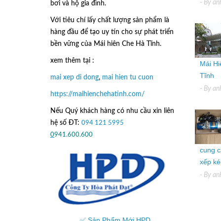
- By
an
bơi và hộ gia đình.
Với tiêu chí lấy
chất lượng sản phẩm
là
hàng đầu để tạo uy tín cho sự phát triển
bền vững của
Mái hiên Che Hà Tĩnh.
xem thêm tại :
Mái Hi
Tĩnh
mai xep di dong
,
mai hien tu cuon
- By
an
https://maihienchehatinh.com/
Nếu Quý khách hàng có nhu cầu xin liên
hệ số ĐT:
094 121 5995
hoặc
0
941.600.600
cung c
xếp kéo
- By
an
✅ Sản Phẩm Mới HPD