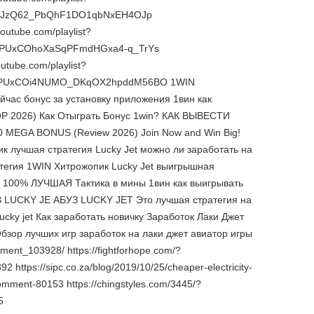
AIhOfJzQ62_PbQhF1DO1qbNxEH4OJp
utube.com/playlist?
rOSLPUxCOhoXaSqPFmdHGxa4-q_TrYs
tube.com/playlist?
ZrOSLPUxCOi4NUMO_DKqOX2hpddM56BO 1WIN
час бонус за установку приложения 1вин как
 2026) Как Отыграть Бонус 1win? КАК ВЫВЕСТИ
GA BONUS (Review 2026) Join Now and Win Big!
лучшая стратегия Lucky Jet можно ли заработать на
гия 1WIN Хитрожопик Lucky Jet выигрышная
- 100% ЛУЧШАЯ Тактика в мины 1вин как выигрывать
 LUCKY JE АБУЗ LUCKY JET Это лучшая стратегия на
cky jet Как заработать новичку Заработок Лаки Джет
Обзор лучших игр заработок на лаки джет авиатор игры
ent_103928/ https://fightforhope.com/?
ps://sipc.co.za/blog/2019/10/25/cheaper-electricity-
mment-80153 https://chingstyles.com/3445/?
5