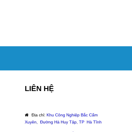
LIÊN HỆ
Địa chỉ
:
Khu Công Nghiệp Bắc Cẩm
Xuyên, Đường Hà Huy Tập, TP Hà Tĩnh