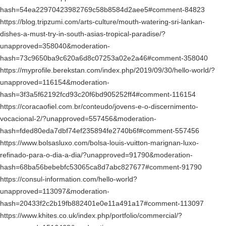
hash=54ea22970423982769c58b8584d2aee5#comment-84823
https://blog.tripzumi.com/arts-culture/mouth-watering-sri-lankan-
dishes-a-must-try-in-south-asias-tropical-paradise/?
unapproved=358040&moderation-
hash=73c9650ba9c620a6d8c07253a02e2a46#comment-358040
https://myprofile.berekstan.com/index.php/2019/09/30/hello-world/?
unapproved=116154&moderation-
hash=3f3a5f62192fcd93c20f6bd905252ff4#comment-116154
https://coracaofiel.com.br/conteudo/jovens-e-o-discernimento-
vocacional-2/?unapproved=557456&moderation-
hash=fded80eda7dbf74ef235894fe2740b6f#comment-557456
https://www.bolsasluxo.com/bolsa-louis-vuitton-marignan-luxo-
refinado-para-o-dia-a-dia/?unapproved=91790&moderation-
hash=68ba56bebebfc53065ca8d7abc827677#comment-91790
https://consul-information.com/hello-world?
unapproved=113097&moderation-
hash=20433f2c2b19fb882401e0e11a491a17#comment-113097
https://www.khites.co.uk/index.php/portfolio/commercial/?