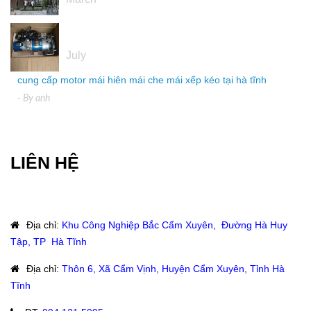
04
July
cung cấp motor mái hiên mái che mái xếp kéo tại hà tĩnh
- By
anh
LIÊN HỆ
Địa chỉ
:
Khu Công Nghiệp Bắc Cẩm Xuyên, Đường Hà Huy
Tập, TP Hà Tĩnh
Địa chỉ
:
Thôn 6, Xã Cẩm Vịnh, Huyện Cẩm Xuyên, Tỉnh Hà
Tĩnh