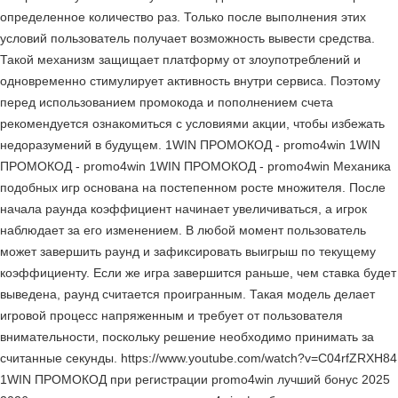
определенное количество раз. Только после выполнения этих
условий пользователь получает возможность вывести средства.
Такой механизм защищает платформу от злоупотреблений и
одновременно стимулирует активность внутри сервиса. Поэтому
перед использованием промокода и пополнением счета
рекомендуется ознакомиться с условиями акции, чтобы избежать
недоразумений в будущем. 1WIN ПРОМОКОД - promo4win 1WIN
ПРОМОКОД - promo4win 1WIN ПРОМОКОД - promo4win Механика
подобных игр основана на постепенном росте множителя. После
начала раунда коэффициент начинает увеличиваться, а игрок
наблюдает за его изменением. В любой момент пользователь
может завершить раунд и зафиксировать выигрыш по текущему
коэффициенту. Если же игра завершится раньше, чем ставка будет
выведена, раунд считается проигранным. Такая модель делает
игровой процесс напряженным и требует от пользователя
внимательности, поскольку решение необходимо принимать за
считанные секунды. https://www.youtube.com/watch?v=C04rfZRXH84
1WIN ПРОМОКОД при регистрации promo4win лучший бонус 2025