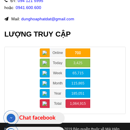
ĐT
:
094 121 5995
hoặc
:
0941.600.600
Mail:
dunghoaphatdat@gmail.com
LƯỢNG TRUY CẬP
Online
700
Today
3,425
Week
65,715
Month
115,865
Year
185,051
Total
1,064,915
Chat facebook
https://www.maihienchehatinh.com/
© 2019 Bản quyền thuộc về Mái Hiên