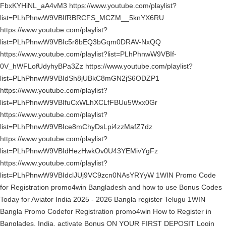
FbxKYHiNL_aA4vM3 https://www.youtube.com/playlist?
list=PLhPhnwW9VBIfRBRCFS_MCZM__5knYX6RU
https://www.youtube.com/playlist?
list=PLhPhnwW9VBIc5r8bEQ3bGqm0DRAV-NxQQ
https://www.youtube.com/playlist?list=PLhPhnwW9VBIf-
0V_hWFLofUdyhyBPa3Zz https://www.youtube.com/playlist?
list=PLhPhnwW9VBIdSh8jUBkC8mGN2jS6ODZP1
https://www.youtube.com/playlist?
list=PLhPhnwW9VBIfuCxWLhXCLfFBUu5Wxx0Gr
https://www.youtube.com/playlist?
list=PLhPhnwW9VBIce8mChyDsLpi4zzMafZ7dz
https://www.youtube.com/playlist?
list=PLhPhnwW9VBIdHezHwkOv0U43YEMivYgFz
https://www.youtube.com/playlist?
list=PLhPhnwW9VBIdclJUj9VC9zcn0NAsYRYyW 1WIN Promo Code
for Registration promo4win Bangladesh and how to use Bonus Codes
Today for Aviator India 2025 - 2026 Bangla register Telugu 1WIN
Bangla Promo Codefor Registration promo4win How to Register in
Banglades, India, activate Bonus ON YOUR FIRST DEPOSIT Login