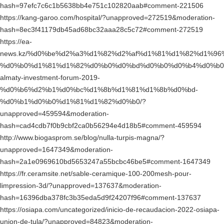
hash=97efc7c6c1b5638bb4e751c102820aab#comment-221506
https://kang-garoo.com/hospital/?unapproved=272519&moderation-
hash=8ec3f41179db45ad68bc32aaa28c5c72#comment-272519
https://ea-
news.kz/%d0%be%d2%a3%d1%82%d2%af%d1%81%d1%82%d1%96
%d0%b0%d1%81%d1%82%d0%b0%d0%bd%d0%b0%d0%b4%d0%b0
almaty-investment-forum-2019-
%d0%b6%d2%b1%d0%bc%d1%8b%d1%81%d1%8b%d0%bd-
%d0%b1%d0%b0%d1%81%d1%82%d0%b0/?
unapproved=459594&moderation-
hash=cad4cdb7f0b9cbf2ca0b56294e4d18b5#comment-459594
http://www.biogasprom.se/blog/nulla-turpis-magna/?
unapproved=1647349&moderation-
hash=2a1e0969610bd5653247a55bcbc46be5#comment-1647349
https://fr.ceramsite.net/sable-ceramique-100-200mesh-pour-
limpression-3d/?unapproved=137637&moderation-
hash=16396dba378fc3b35eda5d9f24207f96#comment-137637
https://osiapa.com/uncategorized/inicio-de-recaudacion-2022-osiapa-
union-de-tula/?unapproved=84823&moderation-