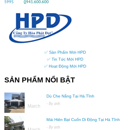
5995
hoặc
0
941.600.600
✅ Sản Phẩm Mới HPD
✅ Tin Tức Mới HPD
✅ Hoạt Động Mới HPD
SẢN PHẨM NỔI BẬT
Dù Che Nắng Tại Hà Tĩnh
16
- By
anh
March
Mái Hiên Bạt Cuốn Di Động Tại Hà Tĩnh
16
- By
anh
March