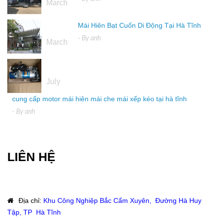
March
Mái Hiên Bạt Cuốn Di Động Tại Hà Tĩnh
16
- By
anh
March
04
July
cung cấp motor mái hiên mái che mái xếp kéo tại hà tĩnh
- By
anh
LIÊN HỆ
Địa chỉ
:
Khu Công Nghiệp Bắc Cẩm Xuyên, Đường Hà Huy
Tập, TP Hà Tĩnh