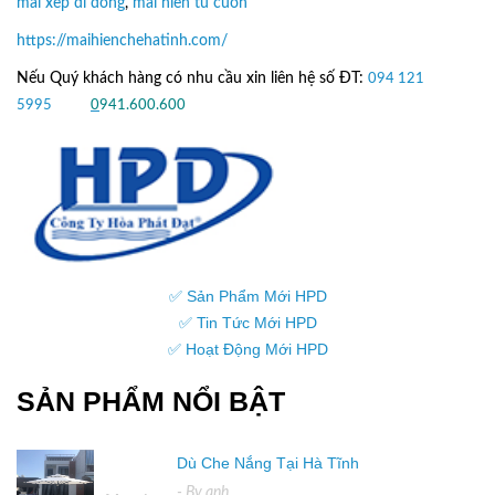
mai xep di dong
,
mai hien tu cuon
https://maihienchehatinh.com/
Nếu Quý khách hàng có nhu cầu xin liên hệ số ĐT:
094 121
5995
hoặc
0
941.600.600
✅ Sản Phẩm Mới HPD
✅ Tin Tức Mới HPD
✅ Hoạt Động Mới HPD
SẢN PHẨM NỔI BẬT
Dù Che Nắng Tại Hà Tĩnh
16
- By
anh