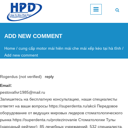
Skip to main content
ADD NEW COMMENT
Home
/
cung cấp motor mái hiên mái che mái xếp kéo tại hà tĩnh
/
You are here
Add new comment
Rogerdus (not verified)
reply
Email:
pestovafivr1985@mail.ru
Запишитесь на бесплатную консультацию, наши специалисты
ответят на ваши вопросы https://superdenta.ru/akcii Передовое
оборудование от ведущих мировых лидеров стоматологического
рынка https://superdenta.ru/protezirovanie Стоматологии Тулы
(народный рейтинг): 85 лечебных учреждений, 532 специалиста,