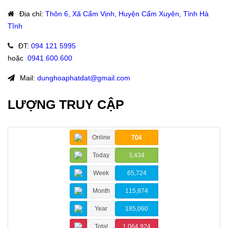
Địa chỉ
:
Thôn 6, Xã Cẩm Vịnh, Huyện Cẩm Xuyên, Tỉnh Hà
Tĩnh
ĐT
:
094 121 5995
hoặc
:
0941.600.600
Mail:
dunghoaphatdat@gmail.com
LƯỢNG TRUY CẬP
Online
704
Today
3,434
Week
65,724
Month
115,874
Year
185,060
Total
1,064,924