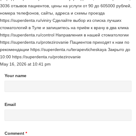
3036 отзывов пациентов, цены на услуги от 90 до 605000 рублей,
номера телефонов, сайты, адреса и схемы проезда
https://superdenta.ru/viniry Сделайте выбор из списка лучших
стоматологий в Туле и запишитесь на приём к врачу в два клика
https://superdenta.ru/control Направления в нашей стоматологии
https://superdenta.ru/protezirovanie Пациентов приходят к нам по
рекомендации https://superdenta.ru/terapevticheskaya Закрыто до
10:00 https://superdenta.ru/protezirovanie
May 16, 2026
at
10:41 pm
Your name
Email
Comment
*