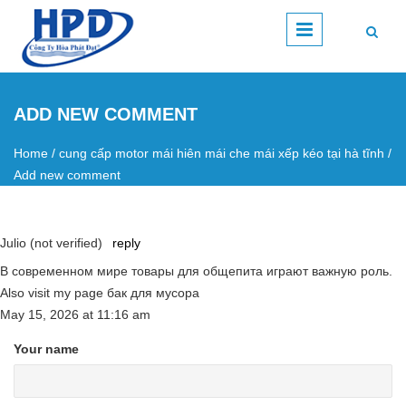
Skip to main content
ADD NEW COMMENT
Home
/
cung cấp motor mái hiên mái che mái xếp kéo tại hà tĩnh
/
You are here
Add new comment
Julio (not verified)
reply
В современном мире товары для общепита играют важную роль.
Also visit my page бак для мусора
May 15, 2026
at
11:16 am
Your name