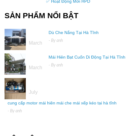
✅ Hoạt Động Mới HPD
SẢN PHẨM NỔI BẬT
Dù Che Nắng Tại Hà Tĩnh
16
- By
anh
March
Mái Hiên Bạt Cuốn Di Động Tại Hà Tĩnh
16
- By
anh
March
04
July
cung cấp motor mái hiên mái che mái xếp kéo tại hà tĩnh
- By
anh