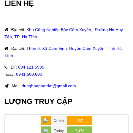
LIÊN HỆ
Địa chỉ
:
Khu Công Nghiệp Bắc Cẩm Xuyên, Đường Hà Huy
Tập, TP Hà Tĩnh
Địa chỉ
:
Thôn 6, Xã Cẩm Vịnh, Huyện Cẩm Xuyên, Tỉnh Hà
Tĩnh
ĐT
:
094 121 5995
hoặc
:
0941.600.600
Mail:
dunghoaphatdat@gmail.com
LƯỢNG TRUY CẬP
Online
457
Today
7,478