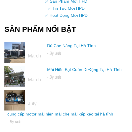
✅ Sản Phẩm Mới HPD
✅ Tin Tức Mới HPD
✅ Hoạt Động Mới HPD
SẢN PHẨM NỔI BẬT
Dù Che Nắng Tại Hà Tĩnh
16
- By
anh
March
Mái Hiên Bạt Cuốn Di Động Tại Hà Tĩnh
16
- By
anh
March
04
July
cung cấp motor mái hiên mái che mái xếp kéo tại hà tĩnh
- By
anh