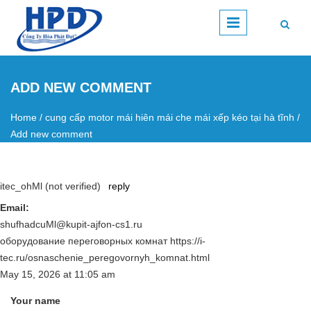
Skip to main content
ADD NEW COMMENT
Home
/
cung cấp motor mái hiên mái che mái xếp kéo tại hà tĩnh
/
You are here
Add new comment
itec_ohMl (not verified)
reply
Email:
shufhadcuMl@kupit-ajfon-cs1.ru
оборудование переговорных комнат https://i-
tec.ru/osnaschenie_peregovornyh_komnat.html
May 15, 2026
at
11:05 am
Your name