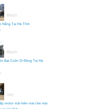
16
March
 Nắng Tại Hà Tĩnh
h
16
March
ên Bạt Cuốn Di Động Tại Hà
h
04
July
ấp motor mái hiên mái che mái
 tại hà tĩnh