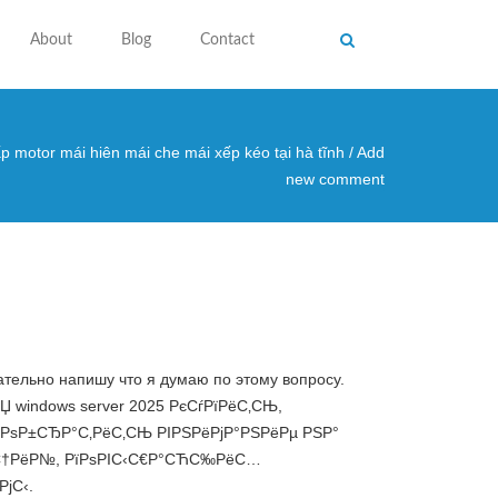
About
Blog
Contact
p motor mái hiên mái che mái xếp kéo tại hà tĩnh
/
Add
 here
new comment
зательно напишу что я думаю по этому вопросу.
indows server 2025 РєСѓРїРёС‚СЊ,
ѕРёС‚ РѕР±СЂР°С‚РёС‚СЊ РІРЅРёРјР°РЅРёРµ РЅР°
РєС†РёР№, РїРѕРІС‹С€Р°СЋС‰РёС…
јС‹.