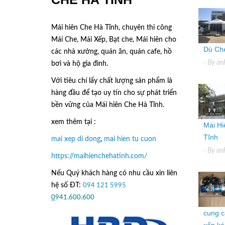
Mái hiên Che Hà Tĩnh, chuyên thi công
Mái Che, Mái Xếp, Bạt che, Mái hiên cho
Dù Che
các nhà xưởng, quán ăn, quán cafe, hồ
- By
an
bơi và hộ gia đình.
Với tiêu chí lấy
chất lượng sản phẩm
là
hàng đầu để tạo uy tín cho sự phát triển
bền vững của
Mái hiên Che Hà Tĩnh.
xem thêm tại :
Mái Hi
Tĩnh
mai xep di dong
,
mai hien tu cuon
- By
an
https://maihienchehatinh.com/
Nếu Quý khách hàng có nhu cầu xin liên
hệ số ĐT:
094 121 5995
hoặc
0
941.600.600
cung c
xếp kéo