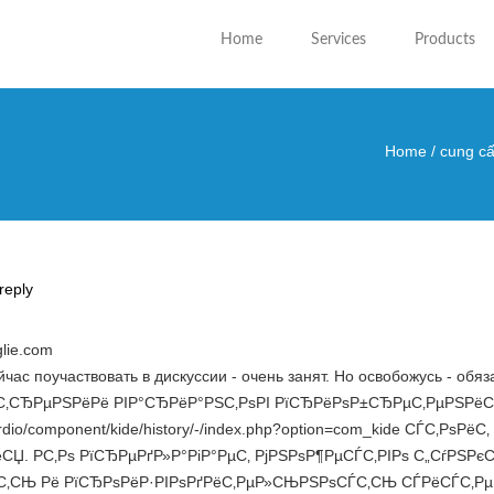
Home
Services
Products
Home
/
cung cấ
You are
reply
lie.com
йчас поучаствовать в дискуссии - очень занят. Но освобожусь - обя
‚СЂРµРЅРёРё РІР°СЂРёР°РЅС‚РѕРІ РїСЂРёРѕР±СЂРµС‚РµРЅРёСЏ w
t/cardio/component/kide/history/-/index.php?option=com_kide СЃС‚Р
СЏ. Р­С‚Рѕ РїСЂРµРґР»Р°РіР°РµС‚ РјРЅРѕР¶РµСЃС‚РІРѕ С„СѓРЅ
С‚СЊ Рё РїСЂРѕРёР·РІРѕРґРёС‚РµР»СЊРЅРѕСЃС‚СЊ СЃРёСЃС‚РµР