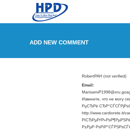
Skip to main content
ADD NEW COMMENT
RobertPAH (not verified)
Email:
MarisamiP1998@xru.goag
Извините, что не могу се
РџСЂРё СЂР°СЃСЃРјРѕС
http://www.cardiorete.i
РїСЂРµРґР»РѕР¶РµРЅРё
Р±РµР·РѕРїР°СЃРЅРѕСЃ