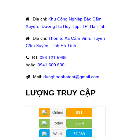
Địa chỉ
:
Khu Công Nghiệp Bắc Cẩm
Xuyên, Đường Hà Huy Tập, TP Hà Tĩnh
Địa chỉ
:
Thôn 6, Xã Cẩm Vịnh, Huyện
Cẩm Xuyên, Tỉnh Hà Tĩnh
ĐT
:
094 121 5995
hoặc
:
0941.600.600
Mail:
dunghoaphatdat@gmail.com
LƯỢNG TRUY CẬP
Online
531
Today
8,574
Week
57,369