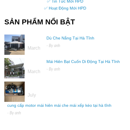
✅ Tin Tức Mới HPD
✅ Hoạt Động Mới HPD
SẢN PHẨM NỔI BẬT
Dù Che Nắng Tại Hà Tĩnh
16
- By
anh
March
Mái Hiên Bạt Cuốn Di Động Tại Hà Tĩnh
16
- By
anh
March
04
July
cung cấp motor mái hiên mái che mái xếp kéo tại hà tĩnh
- By
anh