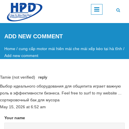
Skip to main content
ADD NEW COMMENT
Home
/
cung cấp motor mái hiên mái che mái xếp kéo tại hà tĩnh
/
You are here
Add new comment
Tamie (not verified)
reply
Выбор идеального оборудования для общепита играет важную
роль в эффективности бизнеса. Feel free to surf to my website ...
сортировочный бак для мусора
May 15, 2026
at
6:52 am
Your name