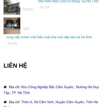
Mái Hiên Bạt Cuốn Di Động Tại Hà Tĩnh
16
- By
anh
March
04
July
cung cấp motor mái hiên mái che mái xếp kéo tại hà tĩnh
- By
anh
LIÊN HỆ
Địa chỉ
:
Khu Công Nghiệp Bắc Cẩm Xuyên, Đường Hà Huy
Tập, TP Hà Tĩnh
Địa chỉ
:
Thôn 6, Xã Cẩm Vịnh, Huyện Cẩm Xuyên, Tỉnh Hà