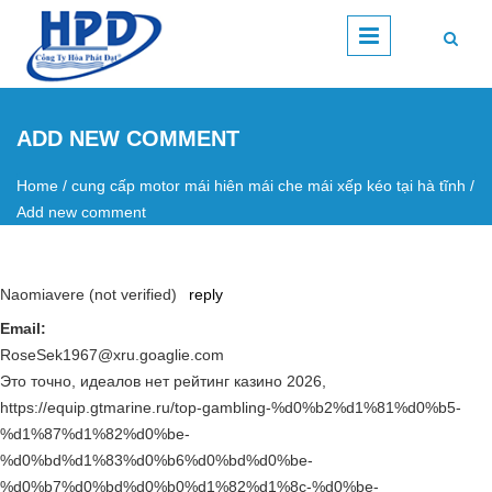
Skip to main content
ADD NEW COMMENT
Home
/
cung cấp motor mái hiên mái che mái xếp kéo tại hà tĩnh
/
You are here
Add new comment
Naomiavere (not verified)
reply
Email:
RoseSek1967@xru.goaglie.com
Это точно, идеалов нет рейтинг казино 2026,
https://equip.gtmarine.ru/top-gambling-%d0%b2%d1%81%d0%b5-
%d1%87%d1%82%d0%be-
%d0%bd%d1%83%d0%b6%d0%bd%d0%be-
%d0%b7%d0%bd%d0%b0%d1%82%d1%8c-%d0%be-