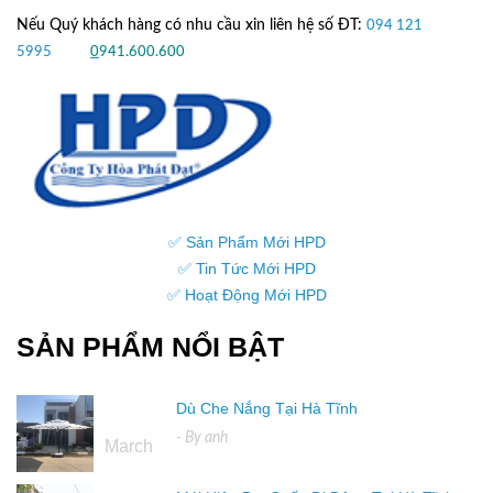
Nếu Quý khách hàng có nhu cầu xin liên hệ số ĐT:
094 121
5995
hoặc
0
941.600.600
✅ Sản Phẩm Mới HPD
✅ Tin Tức Mới HPD
✅ Hoạt Động Mới HPD
SẢN PHẨM NỔI BẬT
Dù Che Nắng Tại Hà Tĩnh
16
- By
anh
March