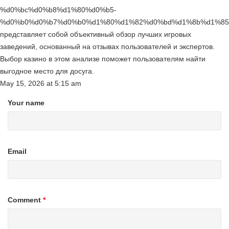
%d0%bc%d0%b8%d1%80%d0%b5-
%d0%b0%d0%b7%d0%b0%d1%80%d1%82%d0%bd%d1%8b%d1%85
представляет собой объективный обзор лучших игровых
заведений, основанный на отзывах пользователей и экспертов.
Выбор казино в этом анализе поможет пользователям найти
выгодное место для досуга.
May 15, 2026
at
5:15 am
Your name
Email
Comment
*