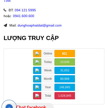
Tĩnh
ĐT
:
094 121 5995
hoặc
:
0941.600.600
Mail:
dunghoaphatdat@gmail.com
LƯỢNG TRUY CẬP
Online
831
Today
10,646
Week
31,652
Month
80,968
Year
146,945
Total
1,026,845
Chat facebook