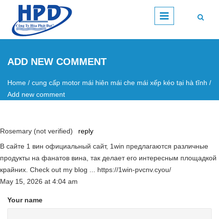
Skip to main content
ADD NEW COMMENT
Home
/
cung cấp motor mái hiên mái che mái xếp kéo tại hà tĩnh
/
You are here
Add new comment
Rosemary (not verified)
reply
В сайте 1 вин официальный сайт, 1win предлагаются различные
продукты на фанатов вина, так делает его интересным площадкой
крайних. Check out my blog ... https://1win-pvcnv.cyou/
May 15, 2026
at
4:04 am
Your name