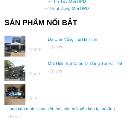
✅ Tin Tức Mới HPD
✅ Hoạt Động Mới HPD
SẢN PHẨM NỔI BẬT
Dù Che Nắng Tại Hà Tĩnh
16
- By
anh
March
Mái Hiên Bạt Cuốn Di Động Tại Hà Tĩnh
16
- By
anh
March
04
July
cung cấp motor mái hiên mái che mái xếp kéo tại hà tĩnh
- By
anh