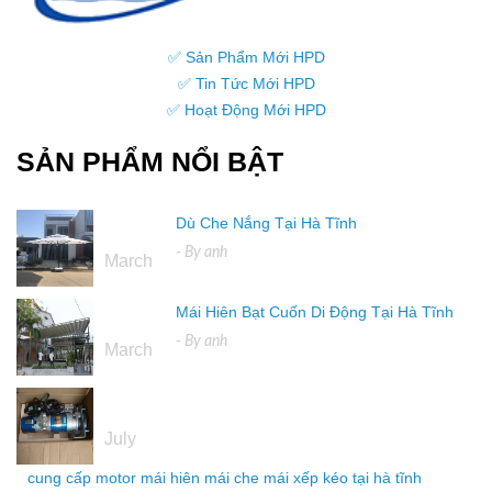
✅ Sản Phẩm Mới HPD
✅ Tin Tức Mới HPD
✅ Hoạt Động Mới HPD
SẢN PHẨM NỔI BẬT
Dù Che Nắng Tại Hà Tĩnh
16
- By
anh
March
Mái Hiên Bạt Cuốn Di Động Tại Hà Tĩnh
16
- By
anh
March
04
July
cung cấp motor mái hiên mái che mái xếp kéo tại hà tĩnh