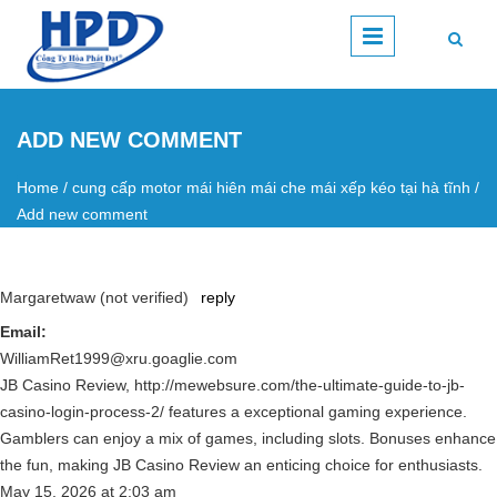
Skip to main content
ADD NEW COMMENT
Home
/
cung cấp motor mái hiên mái che mái xếp kéo tại hà tĩnh
/
You are here
Add new comment
Margaretwaw (not verified)
reply
Email:
WilliamRet1999@xru.goaglie.com
JB Casino Review, http://mewebsure.com/the-ultimate-guide-to-jb-
casino-login-process-2/ features a exceptional gaming experience.
Gamblers can enjoy a mix of games, including slots. Bonuses enhance
the fun, making JB Casino Review an enticing choice for enthusiasts.
May 15, 2026
at
2:03 am