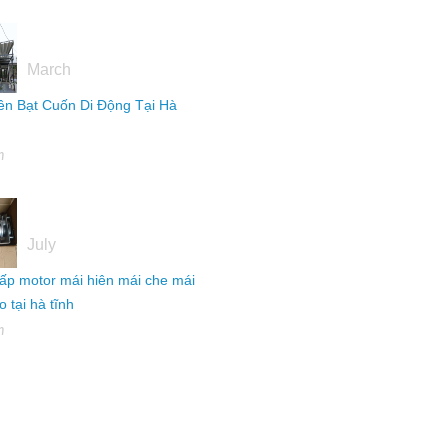
16
March
ên Bạt Cuốn Di Động Tại Hà
h
04
July
ấp motor mái hiên mái che mái
 tại hà tĩnh
h