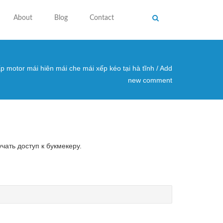
About
Blog
Contact
p motor mái hiên mái che mái xếp kéo tại hà tĩnh
/
Add
 here
new comment
чать доступ к букмекеру.