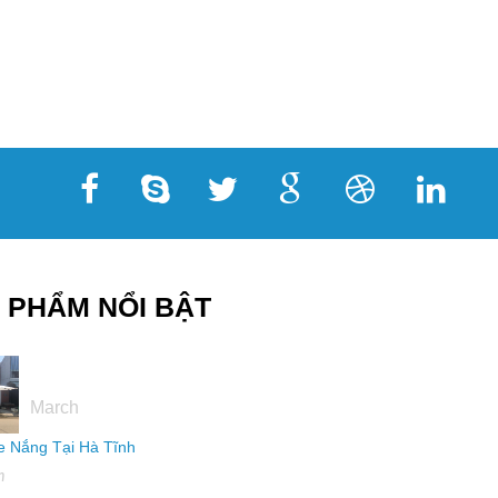
 PHẨM NỔI BẬT
16
March
 Nắng Tại Hà Tĩnh
h