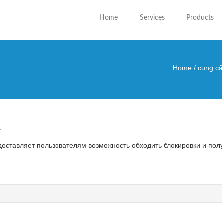
Home
Services
Products
Home
/
cung cấ
You are
y
едоставляет пользователям возможность обходить блокировки и полу