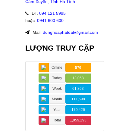
Cẩm Xuyên, Tỉnh Hà Tĩnh
ĐT
:
094 121 5995
hoặc
:
0941.600.600
Mail:
dunghoaphatdat@gmail.com
LƯỢNG TRUY CẬP
Online
576
Today
13,068
Week
61,863
Month
111,598
Year
179,426
Total
1,059,293