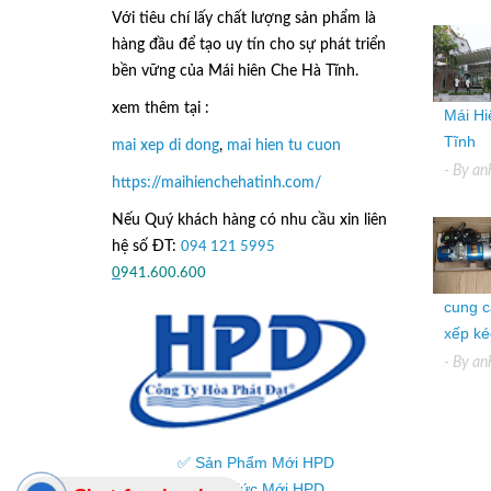
Với tiêu chí lấy
chất lượng sản phẩm
là
hàng đầu để tạo uy tín cho sự phát triển
bền vững của
Mái hiên Che Hà Tĩnh.
xem thêm tại :
Mái Hi
Tĩnh
mai xep di dong
,
mai hien tu cuon
- By
an
https://maihienchehatinh.com/
Nếu Quý khách hàng có nhu cầu xin liên
hệ số ĐT:
094 121 5995
hoặc
0
941.600.600
cung c
xếp kéo
- By
an
✅ Sản Phẩm Mới HPD
✅ Tin Tức Mới HPD