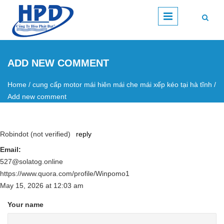
Skip to main content
ADD NEW COMMENT
Home
/
cung cấp motor mái hiên mái che mái xếp kéo tại hà tĩnh
/
You are here
Add new comment
Robindot (not verified)
reply
Email:
527@solatog.online
https://www.quora.com/profile/Winpomo1
May 15, 2026
at
12:03 am
Your name