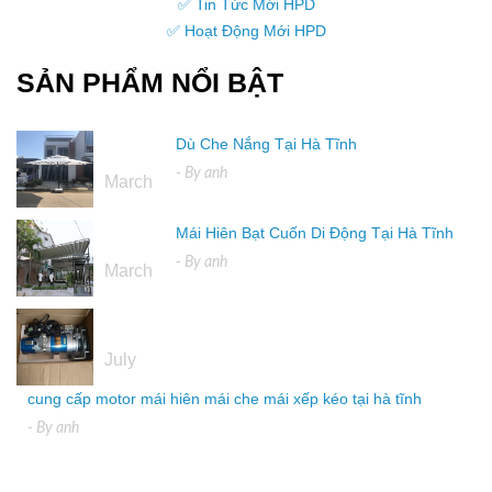
✅ Tin Tức Mới HPD
✅ Hoạt Động Mới HPD
SẢN PHẨM NỔI BẬT
Dù Che Nắng Tại Hà Tĩnh
16
- By
anh
March
Mái Hiên Bạt Cuốn Di Động Tại Hà Tĩnh
16
- By
anh
March
04
July
cung cấp motor mái hiên mái che mái xếp kéo tại hà tĩnh
- By
anh