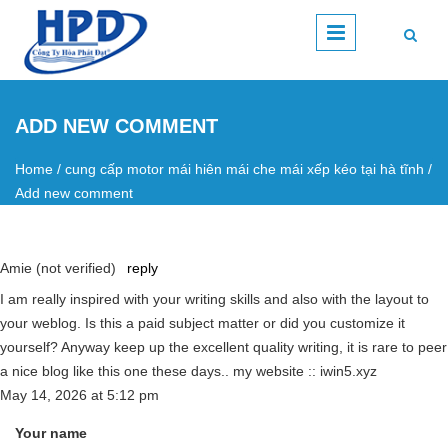
Skip to main content
ADD NEW COMMENT
Home
/
cung cấp motor mái hiên mái che mái xếp kéo tại hà tĩnh
/
You are here
Add new comment
Amie (not verified)
reply
I am really inspired with your writing skills and also with the layout to
your weblog. Is this a paid subject matter or did you customize it
yourself? Anyway keep up the excellent quality writing, it is rare to peer
a nice blog like this one these days.. my website :: iwin5.xyz
May 14, 2026
at
5:12 pm
Your name