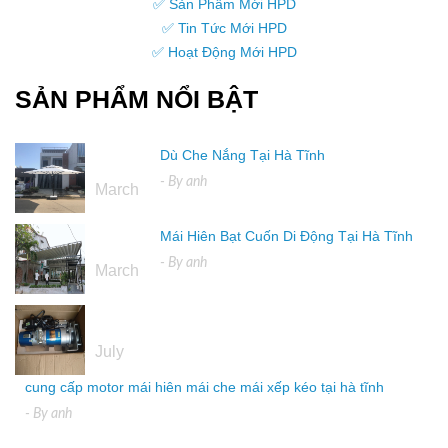
✅ Sản Phẩm Mới HPD
✅ Tin Tức Mới HPD
✅ Hoạt Động Mới HPD
SẢN PHẨM NỔI BẬT
Dù Che Nắng Tại Hà Tĩnh
16
- By
anh
March
Mái Hiên Bạt Cuốn Di Động Tại Hà Tĩnh
16
- By
anh
March
04
July
cung cấp motor mái hiên mái che mái xếp kéo tại hà tĩnh
- By
anh