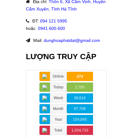
Địa chỉ
:
Thôn 6, Xã Cẩm Vịnh, Huyện
Cẩm Xuyên, Tỉnh Hà Tĩnh
ĐT
:
094 121 5995
hoặc
:
0941.600.600
Mail:
dunghoaphatdat@gmail.com
LƯỢNG TRUY CẬP
Online
474
Today
2,785
Week
38,614
Month
87,709
Year
154,845
Total
1,034,733