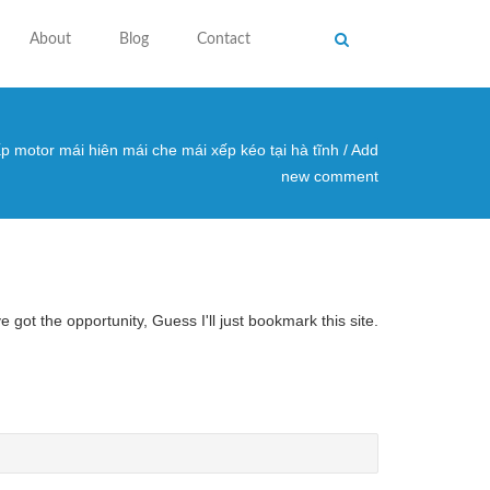
About
Blog
Contact
p motor mái hiên mái che mái xếp kéo tại hà tĩnh
/
Add
 here
new comment
got the opportunity, Guess I'll just bookmark this site.