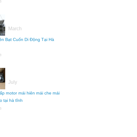
h
16
March
ên Bạt Cuốn Di Động Tại Hà
h
04
July
ấp motor mái hiên mái che mái
 tại hà tĩnh
h