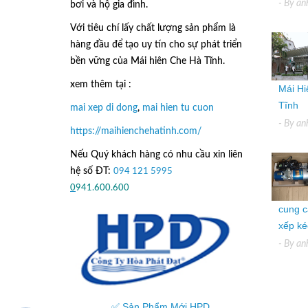
- By
an
bơi và hộ gia đình.
Với tiêu chí lấy
chất lượng sản phẩm
là
hàng đầu để tạo uy tín cho sự phát triển
bền vững của
Mái hiên Che Hà Tĩnh.
xem thêm tại :
Mái Hi
Tĩnh
mai xep di dong
,
mai hien tu cuon
- By
an
https://maihienchehatinh.com/
Nếu Quý khách hàng có nhu cầu xin liên
hệ số ĐT:
094 121 5995
hoặc
0
941.600.600
cung c
xếp kéo
- By
an
✅ Sản Phẩm Mới HPD