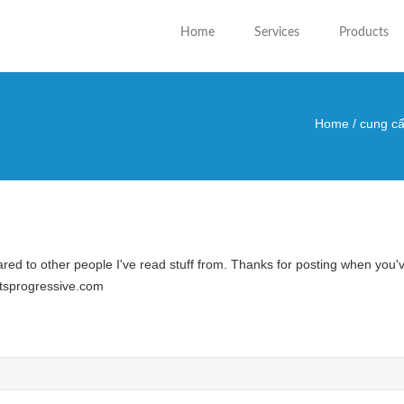
Home
Services
Products
Home
/
cung cấ
You are
red to other people I've read stuff from. Thanks for posting when you've 
otsprogressive.com