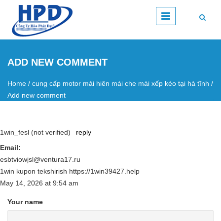
Skip to main content
ADD NEW COMMENT
Home
/
cung cấp motor mái hiên mái che mái xếp kéo tại hà tĩnh
/
You are here
Add new comment
1win_fesl (not verified)
reply
Email:
esbtviowjsl@ventura17.ru
1win kupon tekshirish https://1win39427.help
May 14, 2026
at
9:54 am
Your name