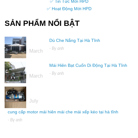
✅ Tin Tức Mới HPD
✅ Hoạt Động Mới HPD
SẢN PHẨM NỔI BẬT
Dù Che Nắng Tại Hà Tĩnh
16
- By
anh
March
Mái Hiên Bạt Cuốn Di Động Tại Hà Tĩnh
16
- By
anh
March
04
July
cung cấp motor mái hiên mái che mái xếp kéo tại hà tĩnh
- By
anh