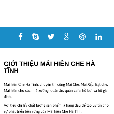
GIỚI THIỆU MÁI HIÊN CHE HÀ
TĨNH
Mái hiên Che Hà Tĩnh, chuyên thi công Mái Che, Mái Xếp, Bạt che,
Mái hiên cho các nhà xưởng, quán ăn, quán cafe, hồ bơi và hộ gia
đình.
Với tiêu chí lấy
chất lượng sản phẩm
là hàng đầu để tạo uy tín cho
sự phát triển bền vững của
Mái hiên Che Hà Tĩnh.