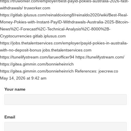
https://truworker.com/employer/best-payid-pokies-australia-2026-fast-
withdrawals/ truworker.com
https://gitlab.iplusus.com/reinaldoxiong8/reinaldo2020/wiki/Best-Real-
Money-Pokies-with-Instant-PayID-Withdrawals-Australia-2025-Bitcoin-
News%2C-Forecast%2C-Technical-Analysis%2C-8000%2B-
Cryptocurrencies gitlab.iplusus.com
https://jobs.thetalentservices.com/employer/payid-pokies-in-australia-
with-no-deposit-bonus jobs.thetalentservices.com
https://tunelifystream.com/larueofficer94 https://tunelifystream.com/
https://gitea.gimmin.com/bonnieheinrich
https://gitea.gimmin.com/bonnieheinrich References: joecrew.co
May 14, 2026
at
9:42 am
Your name
Email