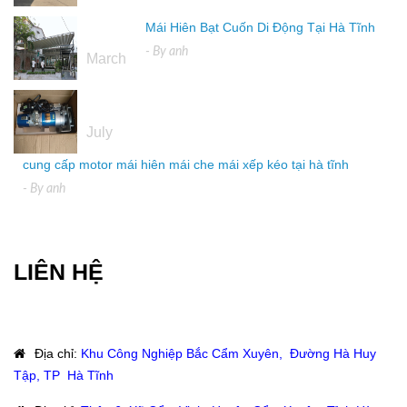
Mái Hiên Bạt Cuốn Di Động Tại Hà Tĩnh
16
- By
anh
March
04
July
cung cấp motor mái hiên mái che mái xếp kéo tại hà tĩnh
- By
anh
LIÊN HỆ
Địa chỉ
:
Khu Công Nghiệp Bắc Cẩm Xuyên, Đường Hà Huy
Tập, TP Hà Tĩnh