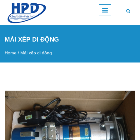
Skip to main content
MÁI XẾP DI ĐỘNG
Home
/
Mái xếp di động
You are here