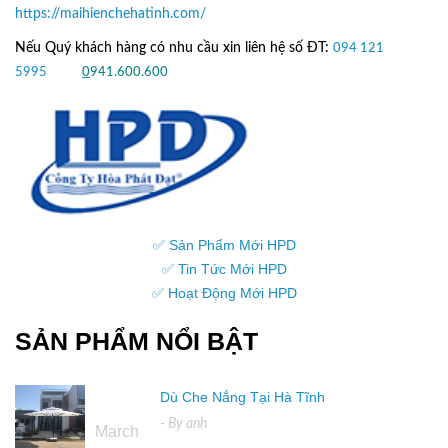
https://maihienchehatinh.com/
Nếu Quý khách hàng có nhu cầu xin liên hệ số ĐT:
094 121
5995
hoặc
0
941.600.600
✅ Sản Phẩm Mới HPD
✅ Tin Tức Mới HPD
✅ Hoạt Động Mới HPD
SẢN PHẨM NỔI BẬT
Dù Che Nắng Tại Hà Tĩnh
16
- By
anh
March