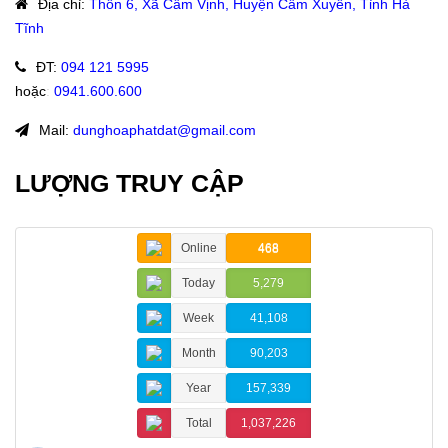
Địa chỉ
:
Thôn 6, Xã Cẩm Vịnh, Huyện Cẩm Xuyên, Tỉnh Hà
Tĩnh
ĐT
:
094 121 5995
hoặc
:
0941.600.600
Mail:
dunghoaphatdat@gmail.com
LƯỢNG TRUY CẬP
Online
468
Today
5,279
Week
41,108
Month
90,203
Year
157,339
Total
1,037,226