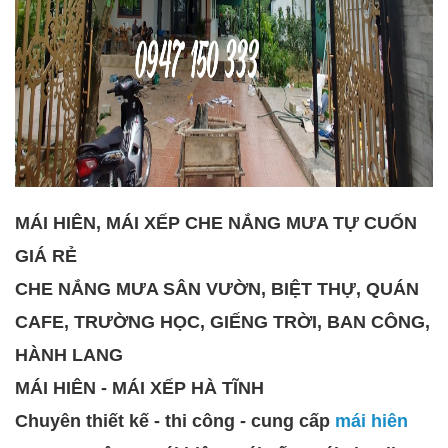
MÁI HIÊN, MÁI XẾP CHE NẮNG MƯA TỰ CUỐN
GIÁ RẺ
CHE NẮNG MƯA SÂN VƯỜN, BIỆT THỰ, QUÁN
CAFE, TRƯỜNG HỌC, GIẾNG TRỜI, BAN CÔNG,
HÀNH LANG
MÁI HIÊN - MÁI XẾP HÀ TĨNH
Chuyên thiết kế - thi công - cung cấp
mái hiên