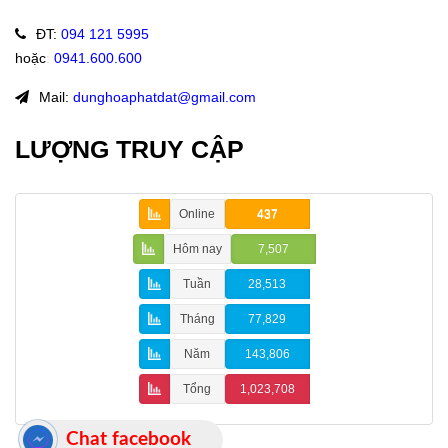
ĐT
:
094 121 5995
hoặc
:
0941.600.600
Mail:
dunghoaphatdat@gmail.com
LƯỢNG TRUY CẬP
Online
437
Hôm nay
7,507
Tuần
28,513
Tháng
77,829
Năm
143,806
Tổng
1,023,708
Chat facebook