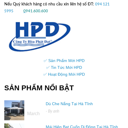
Nếu Quý khách hàng có nhu cầu xin liên hệ số ĐT:
094 121
5995
hoặc
0
941.600.600
✅ Sản Phẩm Mới HPD
✅ Tin Tức Mới HPD
✅ Hoạt Động Mới HPD
SẢN PHẨM NỔI BẬT
Dù Che Nắng Tại Hà Tĩnh
16
- By
anh
March
Mái Hiên Bạt Cuốn Di Động Tại Hà Tĩnh