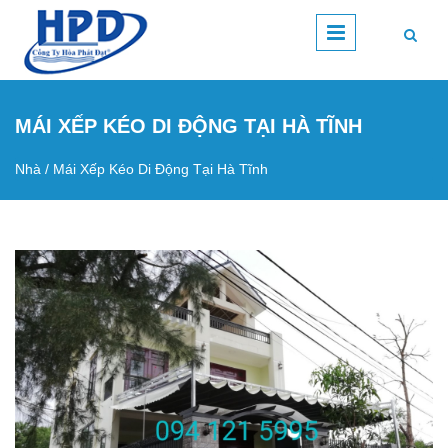
Nhảy đến nội dung
MÁI XẾP KÉO DI ĐỘNG TẠI HÀ TĨNH
Nhà
/
Mái Xếp Kéo Di Động Tại Hà Tĩnh
Bạn đang ở đây