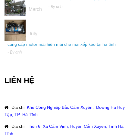
16
- By
anh
March
04
July
cung cấp motor mái hiên mái che mái xếp kéo tại hà tĩnh
- By
anh
LIÊN HỆ
Địa chỉ
:
Khu Công Nghiệp Bắc Cẩm Xuyên, Đường Hà Huy
Tập, TP Hà Tĩnh
Địa chỉ
:
Thôn 6, Xã Cẩm Vịnh, Huyện Cẩm Xuyên, Tỉnh Hà
Tĩnh