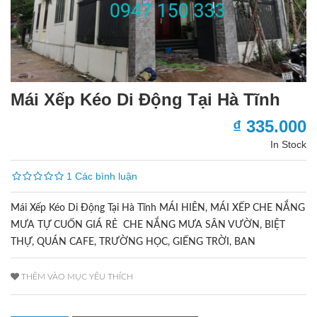
Mái Xếp Kéo Di Động Tại Hà Tĩnh
₫ 335.000
In Stock
1 Các bình luận
Mái Xếp Kéo Di Động Tại Hà Tĩnh MÁI HIÊN, MÁI XẾP CHE NẮNG
MƯA TỰ CUỐN GIÁ RẺ CHE NẮNG MƯA SÂN VƯỜN, BIỆT
THỰ, QUÁN CAFE, TRƯỜNG HỌC, GIẾNG TRỜI, BAN
THÊM VÀO MỤC YÊU THÍCH