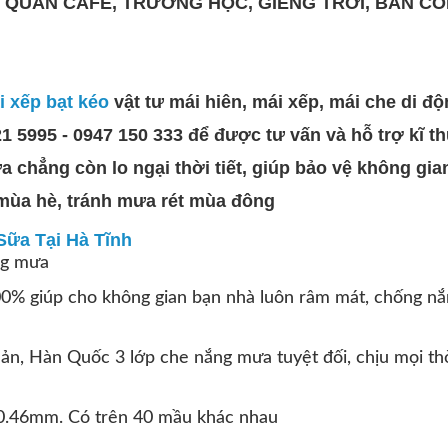
 QUÁN CAFE, TRƯỜNG HỌC, GIẾNG TRỜI, BAN CÔ
i xếp bạt kéo
vật tư mái hiên, mái xếp, mái che di độ
1 5995 - 0947 150 333 để được tư vấn và hỗ trợ kĩ thu
 chẳng còn lo ngại thời tiết, giúp bảo vệ không gia
mùa hè, tránh mưa rét mùa đông
Sữa Tại Hà Tĩnh
ng mưa
0% giúp cho không gian bạn nhà luôn râm mát, chống nắ
ản, Hàn Quốc 3 lớp che nắng mưa tuyệt đối, chịu mọi thời
 0.46mm. Có trên 40 mầu khác nhau