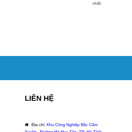
nhất.
LIÊN HỆ
Địa chỉ
:
Khu Công Nghiệp Bắc Cẩm
Xuyên, Đường Hà Huy Tập, TP Hà Tĩnh