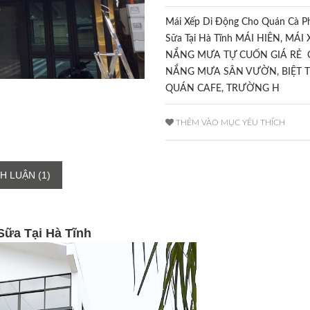
Mái Xếp Di Động Cho Quán Cà Ph
Sữa Tại Hà Tĩnh MÁI HIÊN, MÁI
NẮNG MƯA TỰ CUỐN GIÁ RẺ 
NẮNG MƯA SÂN VƯỜN, BIỆT T
QUÁN CAFE, TRƯỜNG H
THÊM VÀO MỤC YÊU THÍCH
H LUẬN (1)
Sữa Tại Hà Tĩnh