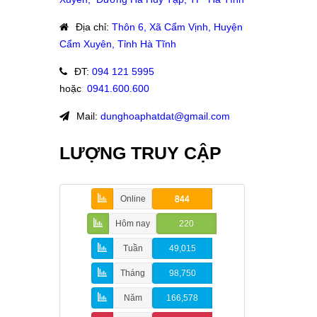
Địa chỉ
:
Thôn 6, Xã Cẩm Vịnh, Huyện
Cẩm Xuyên, Tỉnh Hà Tĩnh
ĐT
:
094 121 5995
hoặc
:
0941.600.600
Mail:
dunghoaphatdat@gmail.com
LƯỢNG TRUY CẬP
Online
844
Hôm nay
220
Tuần
49,015
Tháng
98,750
Năm
166,578