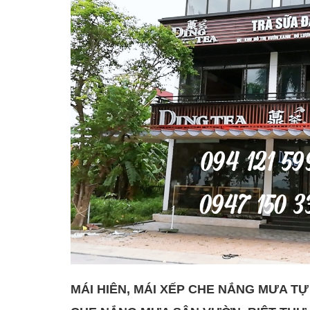
MÁI HIÊN, MÁI XẾP CHE NẮNG MƯA T