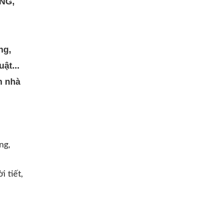
NG,
ng,
ật...
n nhà
ng,
 tiết,