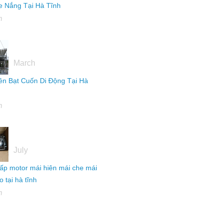
 Nắng Tại Hà Tĩnh
h
16
March
ên Bạt Cuốn Di Động Tại Hà
h
04
July
ấp motor mái hiên mái che mái
 tại hà tĩnh
h