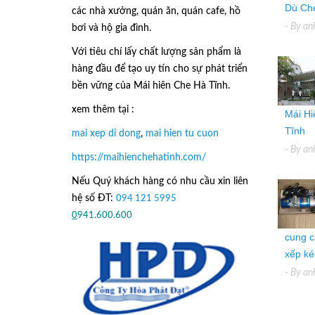
Dù Che
các nhà xưởng, quán ăn, quán cafe, hồ
- By
an
bơi và hộ gia đình.
Với tiêu chí lấy
chất lượng sản phẩm
là
hàng đầu để tạo uy tín cho sự phát triển
bền vững của
Mái hiên Che Hà Tĩnh.
xem thêm tại :
Mái Hi
Tĩnh
mai xep di dong
,
mai hien tu cuon
- By
an
https://maihienchehatinh.com/
Nếu Quý khách hàng có nhu cầu xin liên
hệ số ĐT:
094 121 5995
hoặc
0
941.600.600
cung c
xếp kéo
- By
an