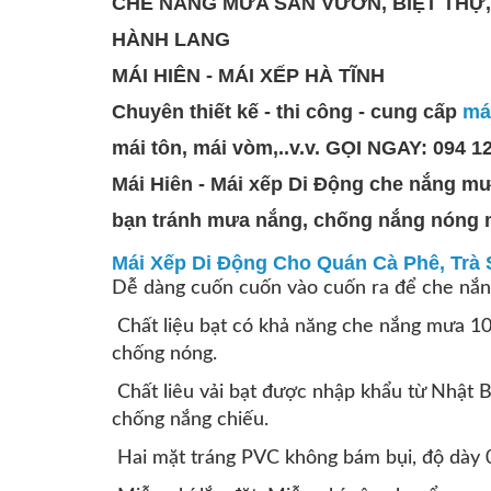
CHE NẮNG MƯA SÂN VƯỜN, BIỆT THỰ,
HÀNH LANG
MÁI HIÊN - MÁI XẾP HÀ TĨNH
Chuyên thiết kế - thi công - cung cấp
má
mái tôn, mái vòm,..v.v. GỌI NGAY: 094 12
Mái Hiên - Mái xếp Di Động che nắng mưa
bạn tránh mưa nắng, chống nắng nóng 
Mái Xếp Di Động Cho Quán Cà Phê, Trà 
Dễ dàng cuốn cuốn vào cuốn ra để che nắ
Chất liệu bạt có khả năng che nắng mưa 10
chống nóng.
Chất liêu vải bạt được nhập khẩu từ Nhật B
chống nắng chiếu.
Hai mặt tráng PVC không bám bụi, độ dày