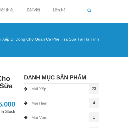
iới thiệu
Bài Viết
Liên hệ
 Xếp Di Động Cho Quán Cà Phê, Trà Sữa Tại Hà Tĩnh
ng ở đây
DANH MỤC SẢN PHẨM
Cho
 Sữa
23
Mái Xếp
5.000
4
Mái Hiên
In Stock
1
Mái Vòm