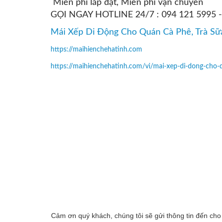
Miễn phí lắp đặt, Miễn phí vận chuyển
GỌI NGAY HOTLINE 24/7 : 094 121 5995 - 
Mái Xếp Di Động Cho Quán Cà Phê, Trà Sữa
https://maihienchehatinh.com
https://maihienchehatinh.com/vi/mai-xep-di-dong-cho-q
Cảm ơn quý khách, chúng tôi sẽ gửi thông tin đến cho