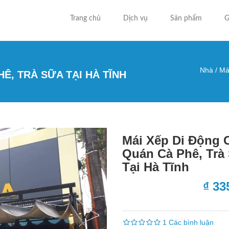
Trang chủ
Dịch vụ
Sản phẩm
G
Nhà
/
Mái
Ê, TRÀ SỮA TẠI HÀ TĨNH
Bạn đa
Mái Xếp Di Động 
Quán Cà Phê, Trà
Tại Hà Tĩnh
₫ 33
1 Các bình luận