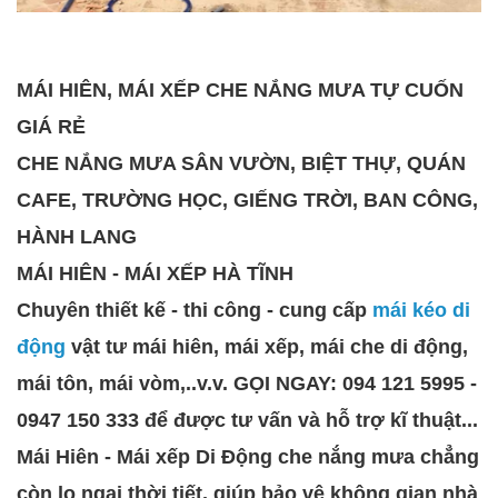
MÁI HIÊN, MÁI XẾP CHE NẮNG MƯA TỰ CUỐN
GIÁ RẺ
CHE NẮNG MƯA SÂN VƯỜN, BIỆT THỰ, QUÁN
CAFE, TRƯỜNG HỌC, GIẾNG TRỜI, BAN CÔNG,
HÀNH LANG
MÁI HIÊN - MÁI XẾP HÀ TĨNH
Chuyên thiết kế - thi công - cung cấp
mái kéo di
động
vật tư mái hiên, mái xếp, mái che di động,
mái tôn, mái vòm,..v.v. GỌI NGAY: 094 121 5995 -
0947 150 333 để được tư vấn và hỗ trợ kĩ thuật...
Mái Hiên - Mái xếp Di Động che nắng mưa chẳng
còn lo ngại thời tiết, giúp bảo vệ không gian nhà