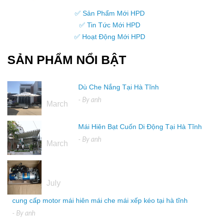
✅ Sản Phẩm Mới HPD
✅ Tin Tức Mới HPD
✅ Hoạt Động Mới HPD
SẢN PHẨM NỔI BẬT
Dù Che Nắng Tại Hà Tĩnh
16
- By
anh
March
Mái Hiên Bạt Cuốn Di Động Tại Hà Tĩnh
16
- By
anh
March
04
July
cung cấp motor mái hiên mái che mái xếp kéo tại hà tĩnh
- By
anh