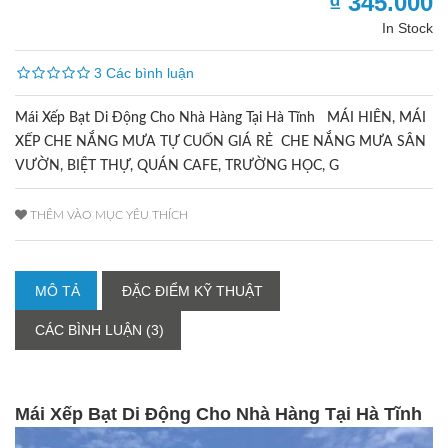
₫ 345.000
In Stock
3 Các bình luận
Mái Xếp Bạt Di Động Cho Nhà Hàng Tại Hà Tĩnh MÁI HIÊN, MÁI
XẾP CHE NẮNG MƯA TỰ CUỐN GIÁ RẺ CHE NẮNG MƯA SÂN
VƯỜN, BIỆT THỰ, QUÁN CAFE, TRƯỜNG HỌC, G
THÊM VÀO MỤC YÊU THÍCH
MÔ TẢ
ĐẶC ĐIỂM KỸ THUẬT
CÁC BÌNH LUẬN (3)
Mái Xếp Bạt Di Động Cho Nhà Hàng Tại Hà Tĩnh