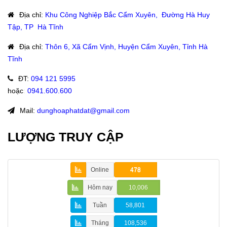
Địa chỉ
:
Khu Công Nghiệp Bắc Cẩm Xuyên, Đường Hà Huy
Tập, TP Hà Tĩnh
Địa chỉ
:
Thôn 6, Xã Cẩm Vịnh, Huyện Cẩm Xuyên, Tỉnh Hà
Tĩnh
ĐT
:
094 121 5995
hoặc
:
0941.600.600
Mail:
dunghoaphatdat@gmail.com
LƯỢNG TRUY CẬP
Online
478
Hôm nay
10,006
Tuần
58,801
Tháng
108,536