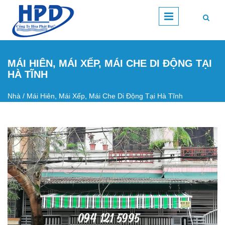
Nhảy đến nội dung
MÁI HIÊN, MÁI XẾP, MÁI CHE DI ĐỘNG TẠI
HÀ TĨNH
Nhà
/
Mái Hiên, Mái Xếp, Mái Che Di Động Tại Hà Tĩnh
Bạn đang ở đây