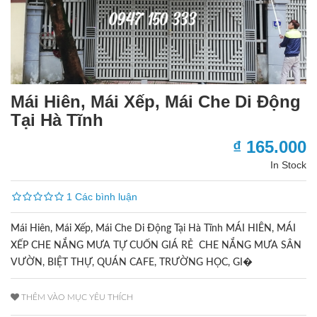
Mái Hiên, Mái Xếp, Mái Che Di Động
Tại Hà Tĩnh
₫ 165.000
In Stock
1 Các bình luận
Mái Hiên, Mái Xếp, Mái Che Di Động Tại Hà Tĩnh MÁI HIÊN, MÁI
XẾP CHE NẮNG MƯA TỰ CUỐN GIÁ RẺ CHE NẮNG MƯA SÂN
VƯỜN, BIỆT THỰ, QUÁN CAFE, TRƯỜNG HỌC, GI�
THÊM VÀO MỤC YÊU THÍCH