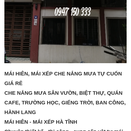
MÁI HIÊN, MÁI XẾP CHE NẮNG MƯA TỰ CUỐN
GIÁ RẺ
CHE NẮNG MƯA SÂN VƯỜN, BIỆT THỰ, QUÁN
CAFE, TRƯỜNG HỌC, GIẾNG TRỜI, BAN CÔNG,
HÀNH LANG
MÁI HIÊN - MÁI XẾP HÀ TĨNH