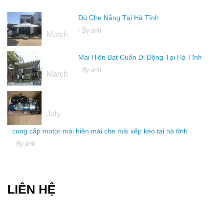
Dù Che Nắng Tại Hà Tĩnh
16
- By
anh
March
Mái Hiên Bạt Cuốn Di Động Tại Hà Tĩnh
16
- By
anh
March
04
July
cung cấp motor mái hiên mái che mái xếp kéo tại hà tĩnh
- By
anh
LIÊN HỆ