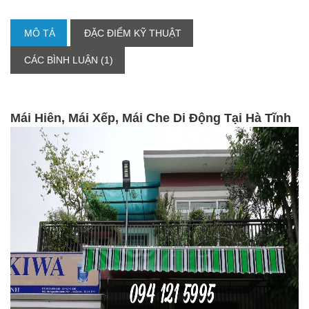
MÔ TẢ
ĐẶC ĐIỂM KỸ THUẬT
CÁC BÌNH LUẬN (1)
Mái Hiên, Mái Xếp, Mái Che Di Động Tại Hà Tĩnh