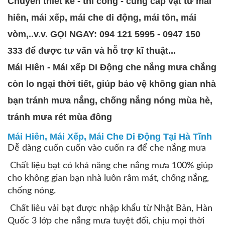
Chuyên thiết kế - thi công - cung cấp vật tư mái
hiên, mái xếp, mái che di động, mái tôn, mái
vòm,..v.v. GỌI NGAY: 094 121 5995 - 0947 150
333 để được tư vấn và hỗ trợ kĩ thuật...
Mái Hiên - Mái xếp Di Động che nắng mưa chẳng
còn lo ngại thời tiết, giúp bảo vệ không gian nhà
bạn tránh mưa nắng, chống nắng nóng mùa hè,
tránh mưa rét mùa đông
Mái Hiên, Mái Xếp, Mái Che Di Động Tại Hà Tĩnh
Dễ dàng cuốn cuốn vào cuốn ra để che nắng mưa
Chất liệu bạt có khả năng che nắng mưa 100% giúp
cho không gian bạn nhà luôn râm mát, chống nắng,
chống nóng.
Chất liêu vải bạt được nhập khẩu từ Nhật Bản, Hàn
Quốc 3 lớp che nắng mưa tuyệt đối, chịu mọi thời