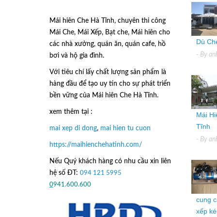
Mái hiên Che Hà Tĩnh, chuyên thi công
Mái Che, Mái Xếp, Bạt che, Mái hiên cho
Dù Che
các nhà xưởng, quán ăn, quán cafe, hồ
- By
an
bơi và hộ gia đình.
Với tiêu chí lấy
chất lượng sản phẩm
là
hàng đầu để tạo uy tín cho sự phát triển
bền vững của
Mái hiên Che Hà Tĩnh.
xem thêm tại :
Mái Hi
Tĩnh
mai xep di dong
,
mai hien tu cuon
- By
an
https://maihienchehatinh.com/
Nếu Quý khách hàng có nhu cầu xin liên
hệ số ĐT:
094 121 5995
hoặc
0
941.600.600
cung c
xếp kéo