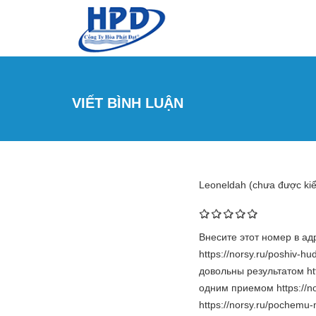
Nhảy đến nội dung
VIẾT BÌNH LUẬN
Leoneldah (chưa được ki
Внесите этот номер в а
https://norsy.ru/poshiv
довольны результатом ht
одним приемом https://no
https://norsy.ru/pochemu