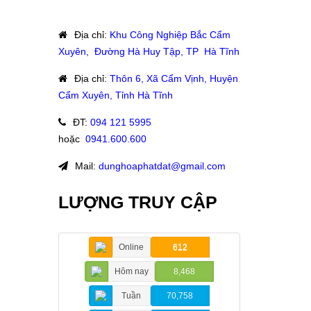
Địa chỉ
:
Khu Công Nghiệp Bắc Cẩm
Xuyên, Đường Hà Huy Tập, TP Hà Tĩnh
Địa chỉ
:
Thôn 6, Xã Cẩm Vịnh, Huyện
Cẩm Xuyên, Tỉnh Hà Tĩnh
ĐT
:
094 121 5995
hoặc
:
0941.600.600
Mail:
dunghoaphatdat@gmail.com
LƯỢNG TRUY CẬP
Online
612
Hôm nay
8,468
Tuần
70,758