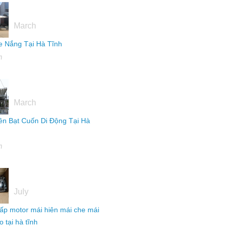
16
March
 Nắng Tại Hà Tĩnh
h
16
March
ên Bạt Cuốn Di Động Tại Hà
h
04
July
ấp motor mái hiên mái che mái
 tại hà tĩnh