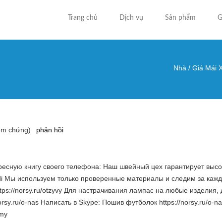
Trang chủ
Dịch vụ
Sản phẩm
G
Nhà
/
Giá Mái 
Bạn đa
ểm chứng)
phản hồi
дресную книгу своего телефона: Наш швейный цех гарантирует выс
-hudi Мы используем только проверенные материалы и следим за каж
tps://norsy.ru/otzyvy Для настрачивания лампас на любые изделия,
rsy.ru/o-nas Написать в Skype: Пошив футболок https://norsy.ru/o-n
-my