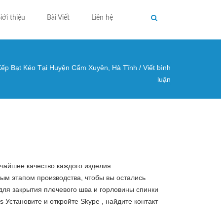
iới thiệu
Bài Viết
Liên hệ
Xếp Bạt Kéo Tại Huyện Cẩm Xuyên, Hà Tĩnh
/
Viết bình
ng ở đây
luận
очайшее качество каждого изделия
дым этапом производства, чтобы вы остались
 для закрытия плечевого шва и горловины спинки
as Установите и откройте Skype , найдите контакт