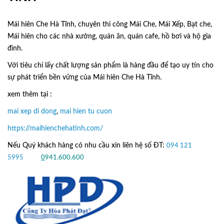
Mái hiên Che Hà Tĩnh, chuyên thi công Mái Che, Mái Xếp, Bạt che,
Mái hiên cho các nhà xưởng, quán ăn, quán cafe, hồ bơi và hộ gia
đình.
Với tiêu chí lấy
chất lượng sản phẩm
là hàng đầu để tạo uy tín cho
sự phát triển bền vững của
Mái hiên Che Hà Tĩnh.
xem thêm tại :
mai xep di dong
,
mai hien tu cuon
https://maihienchehatinh.com/
Nếu Quý khách hàng có nhu cầu xin liên hệ số ĐT:
094 121
5995
hoặc
0
941.600.600