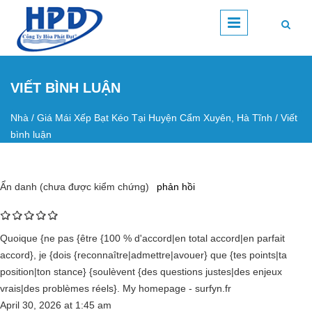
Nhảy đến nội dung
VIẾT BÌNH LUẬN
Nhà
/
Giá Mái Xếp Bạt Kéo Tại Huyện Cẩm Xuyên, Hà Tĩnh
/
Viết
Bạn đang ở đây
bình luận
Ẩn danh (chưa được kiểm chứng)
phản hồi
Quoique {ne pas {être {100 % d'accord|en total accord|en parfait
accord}, je {dois {reconnaître|admettre|avouer} que {tes points|ta
position|ton stance} {soulèvent {des questions justes|des enjeux
vrais|des problèmes réels}. My homepage - surfyn.fr
April 30, 2026
at
1:45 am