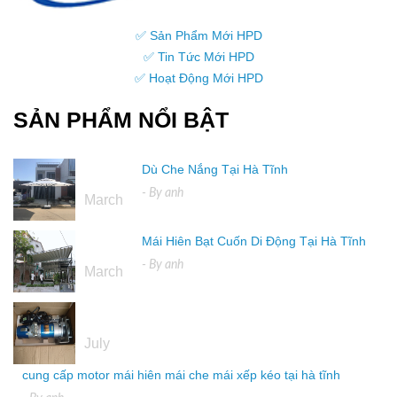
✅ Sản Phẩm Mới HPD
✅ Tin Tức Mới HPD
✅ Hoạt Động Mới HPD
SẢN PHẨM NỔI BẬT
Dù Che Nắng Tại Hà Tĩnh
16
- By
anh
March
Mái Hiên Bạt Cuốn Di Động Tại Hà Tĩnh
16
- By
anh
March
04
July
cung cấp motor mái hiên mái che mái xếp kéo tại hà tĩnh