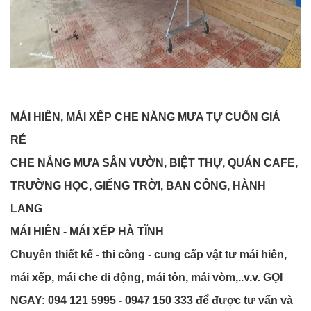
MÁI HIÊN, MÁI XẾP CHE NẮNG MƯA TỰ CUỐN GIÁ
RẺ
CHE NẮNG MƯA SÂN VƯỜN, BIỆT THỰ, QUÁN CAFE,
TRƯỜNG HỌC, GIẾNG TRỜI, BAN CÔNG, HÀNH
LANG
MÁI HIÊN - MÁI XẾP HÀ TĨNH
Chuyên thiết kế - thi công - cung cấp vật tư mái hiên,
mái xếp, mái che di động, mái tôn, mái vòm,..v.v. GỌI
NGAY: 094 121 5995 - 0947 150 333 để được tư vấn và