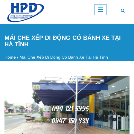
Skip to main content
MÁI CHE XẾP DI ĐỘNG CÓ BÁNH XE TẠI
HÀ TĨNH
Home
/
Mái Che Xếp Di Động Có Bánh Xe Tại Hà Tĩnh
You are here