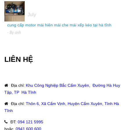
04
July
cung cấp motor mái hiên mái che mái xếp kéo tại hà tĩnh
- By
anh
LIÊN HỆ
Địa chỉ
:
Khu Công Nghiệp Bắc Cẩm Xuyên, Đường Hà Huy
Tập, TP Hà Tĩnh
Địa chỉ
:
Thôn 6, Xã Cẩm Vịnh, Huyện Cẩm Xuyên, Tỉnh Hà
Tĩnh
ĐT
:
094 121 5995
hoặc
:
0941.600.600