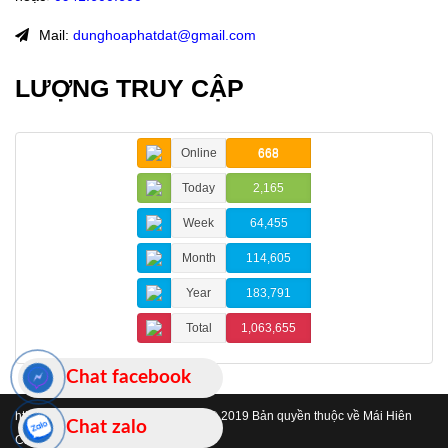
Mail:
dunghoaphatdat@gmail.com
LƯỢNG TRUY CẬP
Online
668
Today
2,165
Week
64,455
Month
114,605
Year
183,791
Total
1,063,655
Chat facebook
https://www.maihienchehatinh.com/
© 2019 Bản quyền thuộc về Mái Hiên
Chat zalo
Che Hà Tĩnh