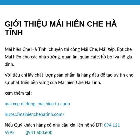
GIỚI THIỆU MÁI HIÊN CHE HÀ
TĨNH
Mái hiên Che Hà Tĩnh, chuyên thi công Mái Che, Mái Xếp, Bạt che,
Mái hiên cho các nhà xưởng, quán ăn, quán cafe, hồ bơi và hộ gia
đình.
Với tiêu chí lấy
chất lượng sản phẩm
là hàng đầu để tạo uy tín cho
sự phát triển bền vững của
Mái hiên Che Hà Tĩnh.
xem thêm tại :
mai xep di dong
,
mai hien tu cuon
https://maihienchehatinh.com/
Nếu Quý khách hàng có nhu cầu xin liên hệ số ĐT:
094 121
5995
hoặc
0
941.600.600