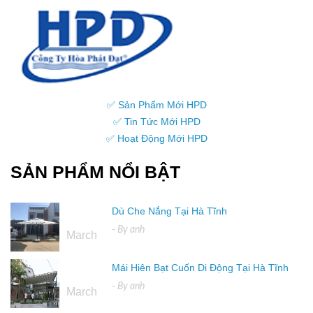
✅ Sản Phẩm Mới HPD
✅ Tin Tức Mới HPD
✅ Hoạt Động Mới HPD
SẢN PHẨM NỔI BẬT
Dù Che Nắng Tại Hà Tĩnh
16
- By
anh
March
Mái Hiên Bạt Cuốn Di Động Tại Hà Tĩnh
16
- By
anh
March