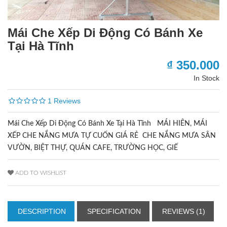
Mái Che Xếp Di Động Có Bánh Xe
Tại Hà Tĩnh
₫ 350.000
In Stock
1 Reviews
Mái Che Xếp Di Động Có Bánh Xe Tại Hà Tĩnh MÁI HIÊN, MÁI
XẾP CHE NẮNG MƯA TỰ CUỐN GIÁ RẺ CHE NẮNG MƯA SÂN
VƯỜN, BIỆT THỰ, QUÁN CAFE, TRƯỜNG HỌC, GIẾ
ADD TO WISHLIST
DESCRIPTION
SPECIFICATION
REVIEWS (1)